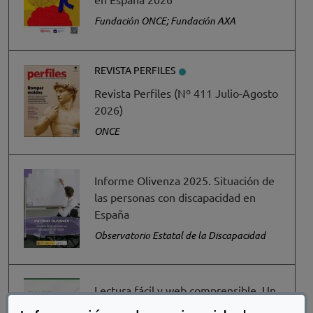
Fundación ONCE; Fundación AXA
REVISTA PERFILES
Revista Perfiles (Nº 411 Julio-Agosto
2026)
ONCE
Informe Olivenza 2025. Situación de
las personas con discapacidad en
España
Observatorio Estatal de la Discapacidad
Lectura fácil y web comprensible. Un
libro blanco en el marco del nuevo