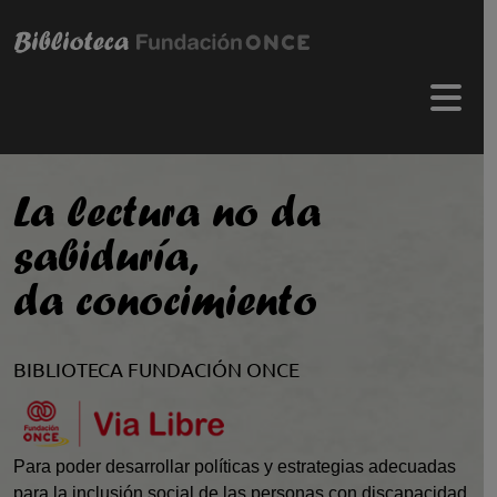
Biblioteca Fundación ONCE
Pasar al contenido principal
Menú 
La lectura no da
sabiduría,
da conocimiento
BIBLIOTECA FUNDACIÓN ONCE
Para poder desarrollar políticas y estrategias adecuadas
para la inclusión social de las personas con discapacidad