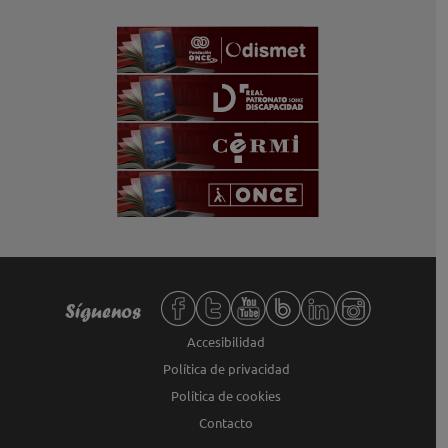
Redes sociales de Fundación ONCE,
Síguenos
Accesibilidad
Política de privacidad
Política de cookies
Contacto