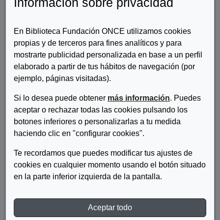
Información sobre privacidad
reglamento
Bello Rivas, María Xesús; García Muñoz,
En Biblioteca Fundación ONCE utilizamos cookies
Óscar
propias y de terceros para fines analíticos y para
mostrarte publicidad personalizada en base a un perfil
Colección Accesibilidad
elaborado a partir de tus hábitos de navegación (por
ejemplo, páginas visitadas).
Catálogo X Bienal de Arte
Contemporáneo Fundación ONCE
Si lo desea puede obtener
más información
. Puedes
Varios
aceptar o rechazar todas las cookies pulsando los
botones inferiores o personalizarlas a tu medida
haciendo clic en "configurar cookies".
Fuera De Colección
Adicciones a Sustancias y
Te recordamos que puedes modificar tus ajustes de
Discapacidad: análisis para la
cookies en cualquier momento usando el botón situado
inclusión laboral
en la parte inferior izquierda de la pantalla.
Cristina Silván; Iván Carmona; Micaela
Llona; UNAD; Areté Activa
Aceptar todo