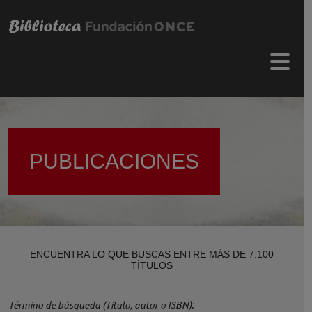
Pasar al contenido principal
Menú 
PUBLICACIONES
ENCUENTRA LO QUE BUSCAS ENTRE MÁS DE 7.100
TÍTULOS
Término de búsqueda (Título, autor o ISBN)