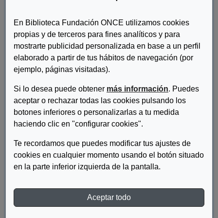
discapacidad
En Biblioteca Fundación ONCE utilizamos cookies
X Talento
propias y de terceros para fines analíticos y para
mostrarte publicidad personalizada en base a un perfil
Colección Por Talento
elaborado a partir de tus hábitos de navegación (por
Certificado de discapacidad. Conoce
ejemplo, páginas visitadas).
tus derechos (lectura fácil)
Si lo desea puede obtener
más información
. Puedes
Inserta Empleo
aceptar o rechazar todas las cookies pulsando los
botones inferiores o personalizarlas a tu medida
haciendo clic en "configurar cookies".
Colección Por Talento
Guía de incentivos a la contratación
Te recordamos que puedes modificar tus ajustes de
de personas con discapacidad, en el
cookies en cualquier momento usando el botón situado
ámbito estatal y autonómico (Dic
en la parte inferior izquierda de la pantalla.
2022)
Inserta Empleo
Aceptar todo