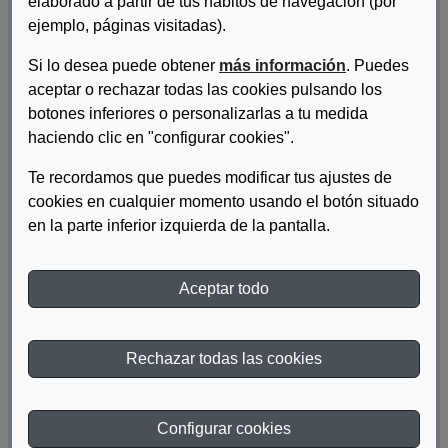
elaborado a partir de tus hábitos de navegación (por
ejemplo, páginas visitadas).
Si lo desea puede obtener
más información
. Puedes
aceptar o rechazar todas las cookies pulsando los
botones inferiores o personalizarlas a tu medida
haciendo clic en "configurar cookies".
Te recordamos que puedes modificar tus ajustes de
cookies en cualquier momento usando el botón situado
Autor/es:
Fundación ONCE
en la parte inferior izquierda de la pantalla.
Materia:
Discapacidad
Aceptar todo
Año de publicación:
2017
Rechazar todas las cookies
Descriptor:
igualdad
Fecha de catalogación:
2017
Configurar cookies