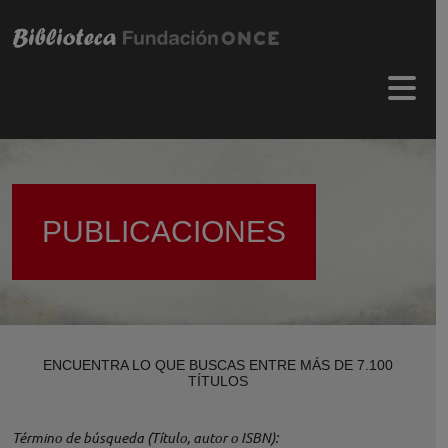
Pasar al contenido principal
Menú 
PUBLICACIONES
ENCUENTRA LO QUE BUSCAS ENTRE MÁS DE 7.100
TÍTULOS
Término de búsqueda (Título, autor o ISBN)