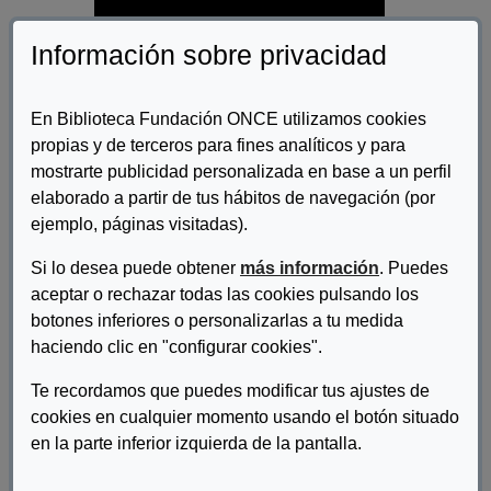
Información sobre privacidad
En Biblioteca Fundación ONCE utilizamos cookies
propias y de terceros para fines analíticos y para
mostrarte publicidad personalizada en base a un perfil
Autor/es:
elaborado a partir de tus hábitos de navegación (por
Fundación ONCE
ejemplo, páginas visitadas).
Descripcion:
Si lo desea puede obtener
más información
. Puedes
La Fundación ONCE y la Fundación Vodafone España firmaron
aceptar o rechazar todas las cookies pulsando los
un acuerdo que comprende la participación de esta última en la
botones inferiores o personalizarlas a tu medida
"III Bienal de Arte Contemporáneo Fundación ONCE 2010",
haciendo clic en "configurar cookies".
iniciativa cuyo objetivo es reconocer y difundir la obra del artista
con discapacidad así como potenciar su acceso al mercado
Te recordamos que puedes modificar tus ajustes de
laboral.
cookies en cualquier momento usando el botón situado
en la parte inferior izquierda de la pantalla.