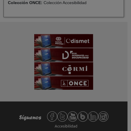
Colección ONCE:
Colección Accesibilidad
Redes sociales de Fundación ONCE,
Síguenos
Accesibilidad