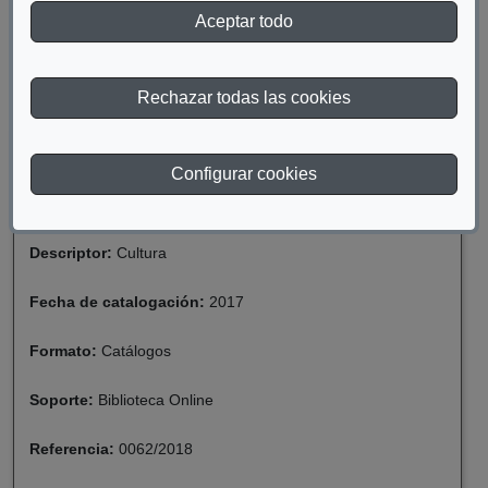
Aceptar todo
DESCARGAR III BIENAL DE ARTE
CONTEMPORÁNEO
Rechazar todas las cookies
Materia:
Discapacidad
Configurar cookies
Año de publicación:
2010
Descriptor:
Cultura
Fecha de catalogación:
2017
Formato:
Catálogos
Soporte:
Biblioteca Online
Referencia:
0062/2018