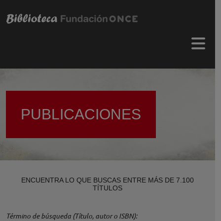
Pasar al contenido principal
Menú 
PUBLICACIONES
ENCUENTRA LO QUE BUSCAS ENTRE MÁS DE 7.100
TÍTULOS
Término de búsqueda (Título, autor o ISBN)