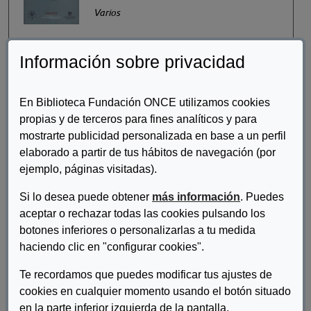
Varios
Información sobre privacidad
Colección Poliedro
Situación y perspectivas del
transporte público de las personas
En Biblioteca Fundación ONCE utilizamos cookies
con movilidad reducida en España
propias y de terceros para fines analíticos y para
mostrarte publicidad personalizada en base a un perfil
García Aznárez, Francisco
elaborado a partir de tus hábitos de navegación (por
ejemplo, páginas visitadas).
Colección Poliedro
Si lo desea puede obtener
más información
. Puedes
Vivir con Discapacidad. Guía de
aceptar o rechazar todas las cookies pulsando los
Recursos
botones inferiores o personalizarlas a tu medida
Díaz Aledo, María Dolores
haciendo clic en "configurar cookies".
Te recordamos que puedes modificar tus ajustes de
Colección Poliedro
cookies en cualquier momento usando el botón situado
Neurofibromatosis
en la parte inferior izquierda de la pantalla.