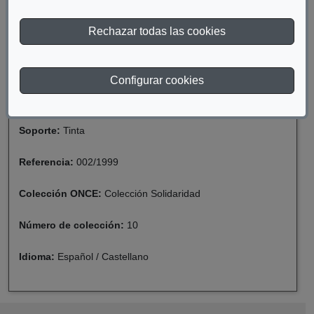
Año de publicación:
1999
Rechazar todas las cookies
Descriptor:
Seguridad Social
Fecha de catalogación:
2020
Configurar cookies
Formato:
Monografía
Soporte:
Tinta
Referencia:
002/1999
Colección ONCE:
Colección Solidaridad
Número de colección:
10
Idioma:
Español / Castellano