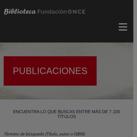
Pasar al contenido principal
Menú 
PUBLICACIONES
ENCUENTRA LO QUE BUSCAS ENTRE MÁS DE 7.100
TÍTULOS
Término de búsqueda (Título, autor o ISBN)