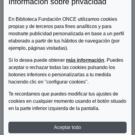
Información sobre privacidad
En Biblioteca Fundación ONCE utilizamos cookies
propias y de terceros para fines analíticos y para
mostrarte publicidad personalizada en base a un perfil
elaborado a partir de tus hábitos de navegación (por
ejemplo, páginas visitadas).
Si lo desea puede obtener
más información
. Puedes
Autor/es:
Jiménez Fernández, Adolfo
aceptar o rechazar todas las cookies pulsando los
botones inferiores o personalizarlas a tu medida
Descripcion:
haciendo clic en "configurar cookies".
Constituye el tema de este libro el inicio, desarrollo y estado
Te recordamos que puedes modificar tus ajustes de
actual de la preocupación de la Seguridad Social por las
situaciones de invalidez para el trabajo. Se estudia la regulación
cookies en cualquier momento usando el botón situado
de las prestaciones por incapacidad permanente en el actual
en la parte inferior izquierda de la pantalla.
sistema de Seguridad Social; la incompatibilidad de dichas
prestaciones; los procedimientos; su tratamiento en la Unión
Europea, etc.
Aceptar todo