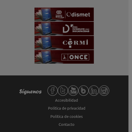
Redes sociales de Fundación ONCE,
Síguenos
Accesibilidad
Política de privacidad
Política de cookies
Contacto