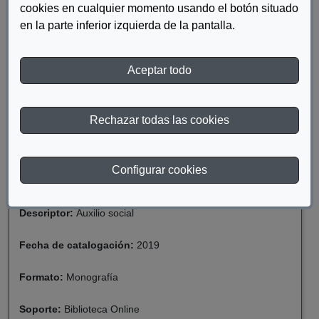
cookies en cualquier momento usando el botón situado
en la parte inferior izquierda de la pantalla.
DESCARGAR EL AUXILIO SOCIAL (1936-1940). LA
ETAPA FUNDACIONAL Y LOS PRIMEROS AÑOS
Aceptar todo
DESCARGAR EL AUXILIO SOCIAL (1936-1940). LA
ETAPA FUNDACIONAL Y LOS PRIMEROS AÑOS
Rechazar todas las cookies
Materia:
Discapacidad
Configurar cookies
Año de publicación:
1996
Descriptor:
Auxilio social
Fecha de catalogación:
2019
Formato:
Monografía
Soporte:
Biblioteca Online