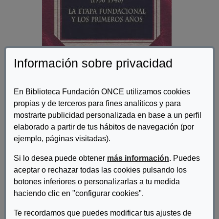
Información sobre privacidad
En Biblioteca Fundación ONCE utilizamos cookies
propias y de terceros para fines analíticos y para
mostrarte publicidad personalizada en base a un perfil
Autor/es:
Orduña Prada, Mónica
elaborado a partir de tus hábitos de navegación (por
ejemplo, páginas visitadas).
Descripcion:
Examina la autora el Auxilio Social, heredero del Auxilio de
Si lo desea puede obtener
más información
. Puedes
invierno nacido en plena guerra civil y desarrollado en la
aceptar o rechazar todas las cookies pulsando los
posguerra, durante el primer franquismo. Esta institución se
botones inferiores o personalizarlas a tu medida
expandió rápidamente hasta alcanzar el nivel nacional hasta que
haciendo clic en "configurar cookies".
en 1940, relevados los impulsores, pasa a depender del Partido
y de la Administración.
Te recordamos que puedes modificar tus ajustes de