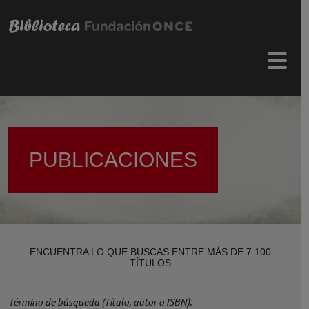
Pasar al contenido principal
Menú 
PUBLICACIONES
ENCUENTRA LO QUE BUSCAS ENTRE MÁS DE 7.100
TÍTULOS
Término de búsqueda (Título, autor o ISBN)