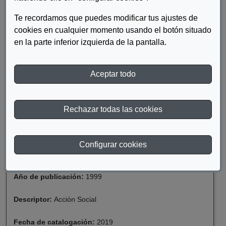
jurídicos relacionados entre sí han condicionado este "abordaje":
la asunción por el Estado de los problemas sociales.
Te recordamos que puedes modificar tus ajustes de
cookies en cualquier momento usando el botón situado
en la parte inferior izquierda de la pantalla.
DESCARGAR LOS ORÍGENES DE LA
INTERVENCIÓN ESTATAL EN LOS PROBLEMAS
SOCIALES
Aceptar todo
DESCARGAR LOS ORÍGENES DE LA
INTERVENCIÓN ESTATAL EN LOS PROBLEMAS
Rechazar todas las cookies
SOCIALES
Configurar cookies
Materia:
Tercer Sector/Economía Social
Año de publicación:
1999
Descriptor:
Acción Social
Fecha de catalogación:
2019