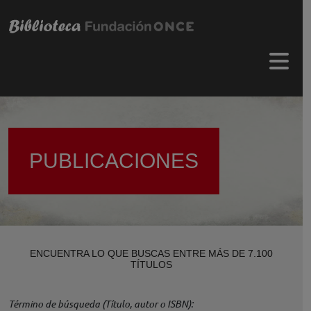
Pasar al contenido principal
Menú 
PUBLICACIONES
ENCUENTRA LO QUE BUSCAS ENTRE MÁS DE 7.100
TÍTULOS
Término de búsqueda (Título, autor o ISBN)