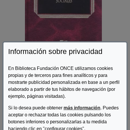
Información sobre privacidad
Autor/es:
Herrera Gómez, Manuel
En Biblioteca Fundación ONCE utilizamos cookies
Descripcion:
propias y de terceros para fines analíticos y para
mostrarte publicidad personalizada en base a un perfil
A lo largo de todo el libro, el autor nos introduce de lleno en los
elaborado a partir de tus hábitos de navegación (por
fundamentos de nuestro presente. Para ello se ha visto obligado
ejemplo, páginas visitadas).
a recorrer una historia que cubre más de cien años, una historia
que ha tenido como tema el abordaje por parte del Estado de
Si lo desea puede obtener
más información
. Puedes
una serie de parcelas como la pobreza, la enfermedad y la
aceptar o rechazar todas las cookies pulsando los
educación. De ser terrenos marginales en las tareas del Estado
se transforman en cuestiones que atañen a las bases de su
botones inferiores o personalizarlas a tu medida
estructura. Factores históricos, políticos, religiosos, culturales y
haciendo clic en "configurar cookies".