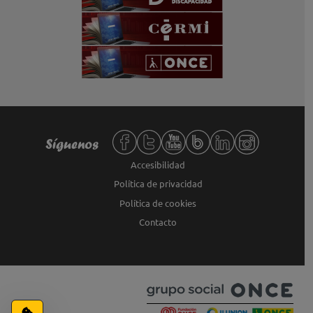
Redes sociales de Fundación ONCE,
Síguenos
Accesibilidad
Política de privacidad
Política de cookies
Contacto
Configuración de cookies