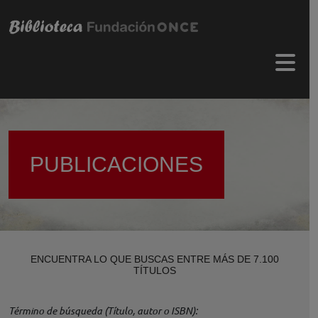
Pasar al contenido principal
Menú 
PUBLICACIONES
ENCUENTRA LO QUE BUSCAS ENTRE MÁS DE 7.100
TÍTULOS
Término de búsqueda (Título, autor o ISBN)