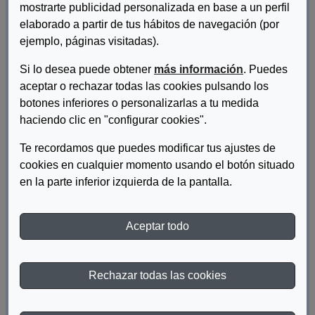
mostrarte publicidad personalizada en base a un perfil
elaborado a partir de tus hábitos de navegación (por
ejemplo, páginas visitadas).
Si lo desea puede obtener
más información
. Puedes
aceptar o rechazar todas las cookies pulsando los
botones inferiores o personalizarlas a tu medida
haciendo clic en "configurar cookies".
Autor/es:
Dirección de Comunicación e Imagen ONCE
Te recordamos que puedes modificar tus ajustes de
Descripcion:
cookies en cualquier momento usando el botón situado
en la parte inferior izquierda de la pantalla.
Obra de fotografía sobre los deportes paralímpicos.
Materia:
Discapacidad
Aceptar todo
Año de publicación:
2010
Descriptor:
Deporte Paralímpico
Rechazar todas las cookies
Fecha de catalogación:
2019