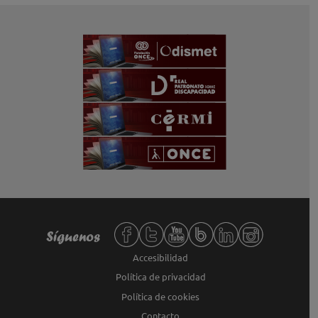
Redes sociales de Fundación ONCE,
Síguenos
Accesibilidad
Política de privacidad
Política de cookies
Contacto