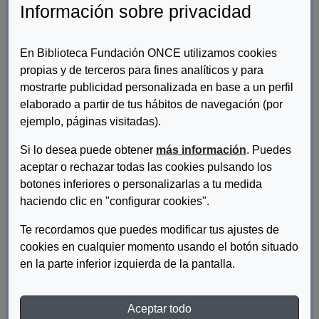
Información sobre privacidad
En Biblioteca Fundación ONCE utilizamos cookies
propias y de terceros para fines analíticos y para
mostrarte publicidad personalizada en base a un perfil
elaborado a partir de tus hábitos de navegación (por
ejemplo, páginas visitadas).
Autor/es:
Si lo desea puede obtener
Servimedia
más información
. Puedes
aceptar o rechazar todas las cookies pulsando los
Descripcion:
botones inferiores o personalizarlas a tu medida
haciendo clic en "configurar cookies".
Servimedia se ha convertido en una referencia para todos los
medios de comunicación, ha marcado una pauta, ha iniciado un
Te recordamos que puedes modificar tus ajustes de
camino en la información social, y así nos lo reconocen las
cookies en cualquier momento usando el botón situado
diferentes instituciones públicas y privadas, que en veinte años
en la parte inferior izquierda de la pantalla.
nos han concedido diferentes premios y reconocimientos. Pero,
ahora que alcanzamos la mayoría de edad, debemos dar un
paso más.
Aceptar todo