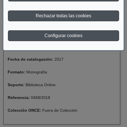
DESCARGAR PERIODISMO SOCIAL: EL
COMPROMISO DE LA INFORMACIÓN
Rechazar todas las cookies
Materia:
Discapacidad
Configurar cookies
Año de publicación:
2006
Fecha de catalogación:
2017
Formato:
Monografía
Soporte:
Biblioteca Online
Referencia:
0468/2018
Colección ONCE:
Fuera de Colección