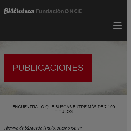
Pasar al contenido principal
Menú 
PUBLICACIONES
ENCUENTRA LO QUE BUSCAS ENTRE MÁS DE 7.100
TÍTULOS
Término de búsqueda (Título, autor o ISBN)