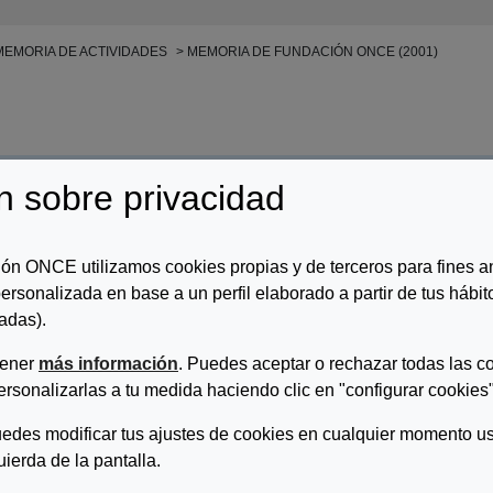
EMORIA DE ACTIVIDADES
MEMORIA DE FUNDACIÓN ONCE (2001)
n ONCE (2001)
n sobre privacidad
r/es:
Fundación ONCE
ón ONCE utilizamos cookies propias y de terceros para fines an
ersonalizada en base a un perfil elaborado a partir de tus hábi
ripcion:
adas).
ria de Fundación ONCE (2001).
tener
más información
. Puedes aceptar o rechazar todas las c
ersonalizarlas a tu medida haciendo clic en "configurar cookies"
DESCARGAR MEMORIA DE FUNDACIÓN ONCE (2001)
edes modificar tus ajustes de cookies en cualquier momento us
quierda de la pantalla.