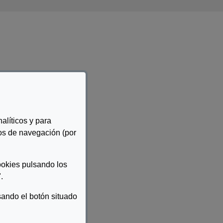
alíticos y para
tos de navegación (por
ookies pulsando los
.
ando el botón situado