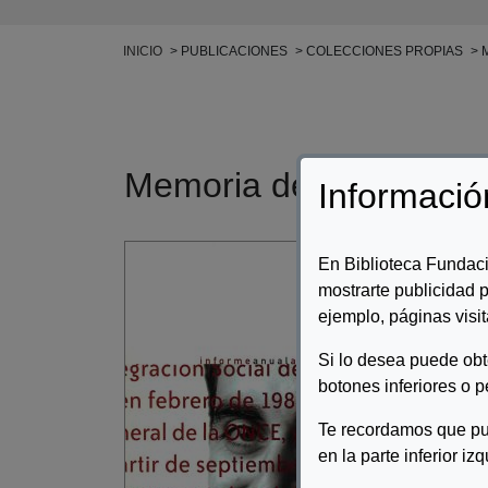
Ruta de navegación
INICIO
PUBLICACIONES
COLECCIONES PROPIAS
M
Memoria de Fundació
Informació
Auto
En Biblioteca Fundaci
mostrarte publicidad p
Desc
ejemplo, páginas visit
Memo
Si lo desea puede ob
botones inferiores o p
Te recordamos que pu
en la parte inferior iz