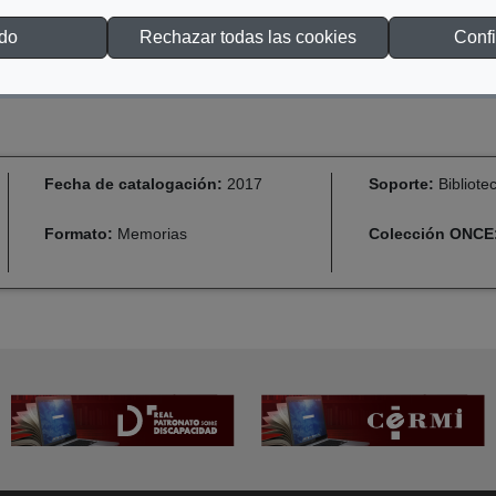
odo
Rechazar todas las cookies
Confi
Fecha de catalogación:
2017
Soporte:
Bibliote
Formato:
Memorias
Colección ONCE