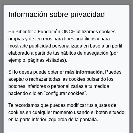
Información sobre privacidad
En Biblioteca Fundación ONCE utilizamos cookies
propias y de terceros para fines analíticos y para
mostrarte publicidad personalizada en base a un perfil
elaborado a partir de tus hábitos de navegación (por
ejemplo, páginas visitadas).
Si lo desea puede obtener
más información
. Puedes
aceptar o rechazar todas las cookies pulsando los
Autor/es:
Inserta Empleo
botones inferiores o personalizarlas a tu medida
haciendo clic en "configurar cookies".
Descripcion:
Guía de incentivos a la contratación de personas con
Te recordamos que puedes modificar tus ajustes de
discapacidad, en el ámbito estatal y autonómico, actualizado a
cookies en cualquier momento usando el botón situado
noviembre de 2021.
en la parte inferior izquierda de la pantalla.