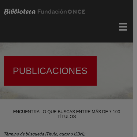
Pasar al contenido principal
Menú 
PUBLICACIONES
ENCUENTRA LO QUE BUSCAS ENTRE MÁS DE 7.100
TÍTULOS
Término de búsqueda (Título, autor o ISBN)