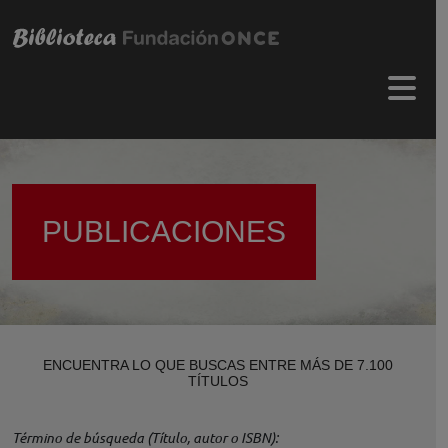
Pasar al contenido principal
Menú 
PUBLICACIONES
ENCUENTRA LO QUE BUSCAS ENTRE MÁS DE 7.100
TÍTULOS
Término de búsqueda (Título, autor o ISBN)