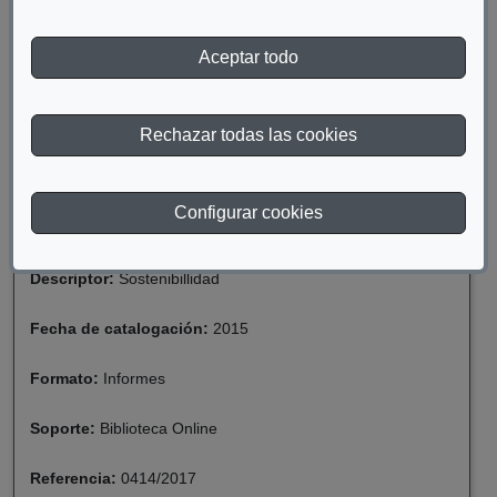
sus memorias de acuerdo con la Guía.
Aceptar todo
DESCARGAR GUÍA "LA DISCAPACIDAD EN LAS
MEMORIAS DE SOSTENIBILIDAD" (ESPAÑOL)
Rechazar todas las cookies
Materia:
Discapacidad
Configurar cookies
Año de publicación:
2015
Descriptor:
Sostenibillidad
Fecha de catalogación:
2015
Formato:
Informes
Soporte:
Biblioteca Online
Referencia:
0414/2017