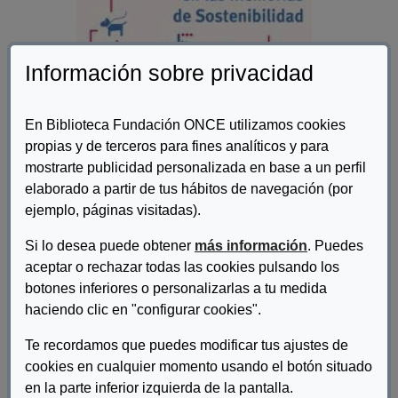
Información sobre privacidad
En Biblioteca Fundación ONCE utilizamos cookies
propias y de terceros para fines analíticos y para
mostrarte publicidad personalizada en base a un perfil
Autor/es:
Global Reporting Initiative y Fundación ONCE
elaborado a partir de tus hábitos de navegación (por
ejemplo, páginas visitadas).
Descripcion:
Si lo desea puede obtener
más información
. Puedes
La elaboración de memorias de sostenibilidad permite a las
aceptar o rechazar todas las cookies pulsando los
empresas y organizaciones divulgar lo que hacen y reflexionar
botones inferiores o personalizarlas a tu medida
sobre determinados aspectos de gestión susceptibles de mejora.
haciendo clic en "configurar cookies".
Después de varias iniciativas nacionales e internacionales
relacionadas con la responsabilidad social empresarial y la
Te recordamos que puedes modificar tus ajustes de
discapacidad, la Fundación ONCE y GRI han alcanzado un
cookies en cualquier momento usando el botón situado
acuerdo para crear esta publicación, que busca ayudar a las
en la parte inferior izquierda de la pantalla.
organizaciones a incluir información sobre la discapacidad en