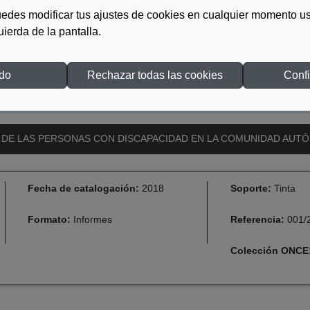
edes modificar tus ajustes de cookies en cualquier momento us
quierda de la pantalla.
odo
Rechazar todas las cookies
Confi
 DE LAS PERSONAS CON DISCAPACIDAD EN LA COMUNIDAD AUTÓ
Fecha de catalogación:
2018
Soporte:
Tinta
Formato:
Informes
Referencia:
001/
Colección ONCE