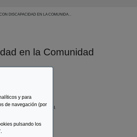
ON DISCAPACIDAD EN LA COMUNIDA...
cidad en la Comunidad
alíticos y para
tos de navegación (por
 de Personas con Discapaciad.
ookies pulsando los
.