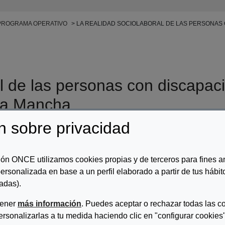
PROGRAMA OPERATIVO
LA REALIDAD SOCIOLABORAL DE LAS PERSONAS C
al de las personas con discapa
La Mancha
n sobre privacidad
r/es:
Fundación ONCE
ripcion:
ón ONCE utilizamos cookies propias y de terceros para fines an
ersonalizada en base a un perfil elaborado a partir de tus hábi
rme final de un estudio realizado en Castilla La Mancha sobre empleo
adas).
tener
más información
. Puedes aceptar o rechazar todas las c
ersonalizarlas a tu medida haciendo clic en "configurar cookies"