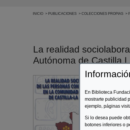
Ruta de navegación
INICIO
PUBLICACIONES
COLECCIONES PROPIAS
La realidad sociolabor
Autónoma de Castilla 
Informació
Auto
Desc
En Biblioteca Fundaci
mostrarte publicidad p
Info
ejemplo, páginas visit
Si lo desea puede ob
botones inferiores o p