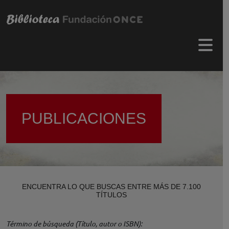
Pasar al contenido principal
Menú 
PUBLICACIONES
ENCUENTRA LO QUE BUSCAS ENTRE MÁS DE 7.100
TÍTULOS
Término de búsqueda (Título, autor o ISBN)