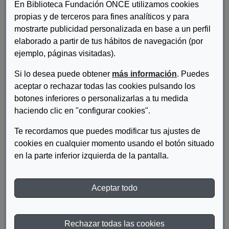
En Biblioteca Fundación ONCE utilizamos cookies
propias y de terceros para fines analíticos y para
mostrarte publicidad personalizada en base a un perfil
elaborado a partir de tus hábitos de navegación (por
ejemplo, páginas visitadas).
Si lo desea puede obtener
más información
. Puedes
aceptar o rechazar todas las cookies pulsando los
Autor/es:
Inserta Empleo
botones inferiores o personalizarlas a tu medida
haciendo clic en "configurar cookies".
Descripcion:
Te recordamos que puedes modificar tus ajustes de
Revista X Talento (Noviembre 2009).
cookies en cualquier momento usando el botón situado
en la parte inferior izquierda de la pantalla.
DESCARGAR REVISTA X TALENTO (Nº 2)
Aceptar todo
Materia:
Discapacidad
Año de publicación:
2009
Rechazar todas las cookies