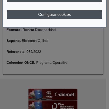
Descriptor:
Acción Social
Configurar cookies
Fecha de catalogación:
2022
Formato:
Revista Discapacidad
Soporte:
Biblioteca Online
Referencia:
069/2022
Colección ONCE:
Programa Operativo