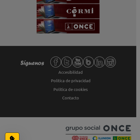
Redes sociales de Fundación ONCE,
Síguenos
Accesibilidad
Política de privacidad
Política de cookies
Contacto
Configuración de cookies