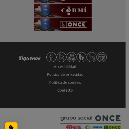
Redes sociales de Fundación ONCE,
Síguenos
Accesibilidad
Política de privacidad
Política de cookies
Contacto
Configuración de cookies