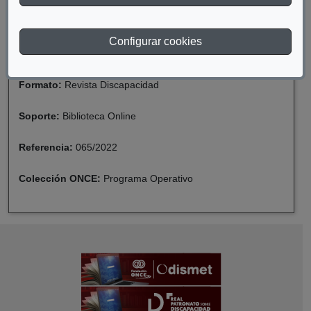
Descriptor:
Acción Social
Configurar cookies
Fecha de catalogación:
2022
Formato:
Revista Discapacidad
Soporte:
Biblioteca Online
Referencia:
065/2022
Colección ONCE:
Programa Operativo