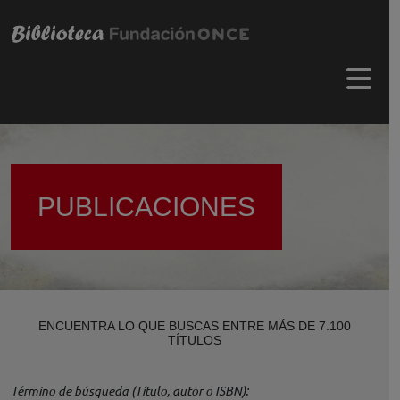
Pasar al contenido principal
Menú 
PUBLICACIONES
ENCUENTRA LO QUE BUSCAS ENTRE MÁS DE 7.100
TÍTULOS
Término de búsqueda (Título, autor o ISBN)