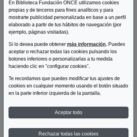
En Biblioteca Fundación ONCE utilizamos cookies
propias y de terceros para fines analíticos y para
mostrarte publicidad personalizada en base a un perfil
elaborado a partir de tus hábitos de navegación (por
ejemplo, páginas visitadas).
Si lo desea puede obtener
más información
. Puedes
aceptar o rechazar todas las cookies pulsando los
Autor/es:
Inserta Empleo
botones inferiores o personalizarlas a tu medida
haciendo clic en "configurar cookies".
Descripcion:
Te recordamos que puedes modificar tus ajustes de
Revista X Talento (Mayo 2021).
cookies en cualquier momento usando el botón situado
en la parte inferior izquierda de la pantalla.
DESCARGAR REVISTA X TALENTO (Nº 33)
Aceptar todo
Materia:
Discapacidad
Año de publicación:
2021
Rechazar todas las cookies