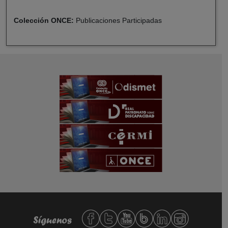
Colección ONCE:
Publicaciones Participadas
Redes sociales de Fundación ONCE,
Síguenos