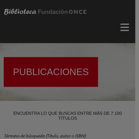
Pasar al contenido principal
Menú 
PUBLICACIONES
ENCUENTRA LO QUE BUSCAS ENTRE MÁS DE 7.100
TÍTULOS
Término de búsqueda (Título, autor o ISBN)