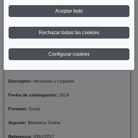
legalidad de las actuaciones y, además, ofrecen con su
intervención seguridad y tranquilidad a todos los interesados.
Aceptar todo
(Abre en nueva ventana)
Descargar documento
Rechazar todas las cookies
Materia:
Discapacidad
Configurar cookies
Año de publicación:
2009
Descriptor:
Herencias y Legados
Fecha de catalogación:
2014
Formato:
Guías
Soporte:
Biblioteca Online
Referencia:
0351/2017