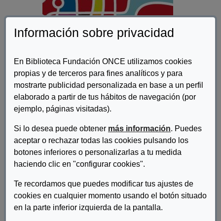
Información sobre privacidad
En Biblioteca Fundación ONCE utilizamos cookies
propias y de terceros para fines analíticos y para
mostrarte publicidad personalizada en base a un perfil
elaborado a partir de tus hábitos de navegación (por
ejemplo, páginas visitadas).
Autor/es:
García Peche, María
Si lo desea puede obtener
más información
. Puedes
aceptar o rechazar todas las cookies pulsando los
Descripcion:
botones inferiores o personalizarlas a tu medida
Esta Guía pretende ofrecer un poco de luz en cuanto a la forma
haciendo clic en "configurar cookies".
de llevar a cabo los testamentos y legados procurando que sea
del modo más seguro y satis- factorio para todos los
Te recordamos que puedes modificar tus ajustes de
interesados, siendo, en este punto, relevante la labor y
cookies en cualquier momento usando el botón situado
cooperación de los Notarios, los cuales, a través de su
en la parte inferior izquierda de la pantalla.
actuación, prestan asesoramiento, realizan un control de