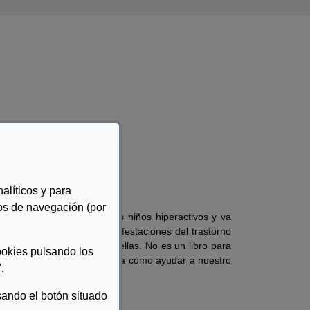
et Camañes
alíticos y para
tos de navegación (por
itivas conductuales para los niños hiperactivos y va
o desde las principales manifestaciones del trastorno
 la mejora de cada una de ellas. No es un libro para
ookies pulsando los
onde encontraremos respuestas a cómo ayudar a nuestro
.
ando el botón situado