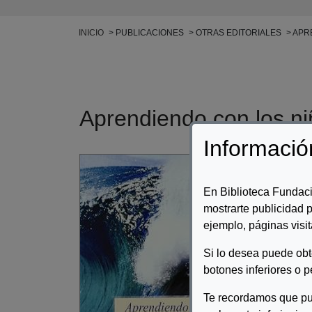
Ruta de navegación
INICIO
PUBLICACIONES
OTRAS EDITORIALES
APRE
Aprendiendo con los ni
Informació
Auto
En Biblioteca Fundaci
Desc
mostrarte publicidad p
Este
ejemplo, páginas visit
diri
de a
Si lo desea puede ob
ser 
botones inferiores o p
hijo
Te recordamos que pu