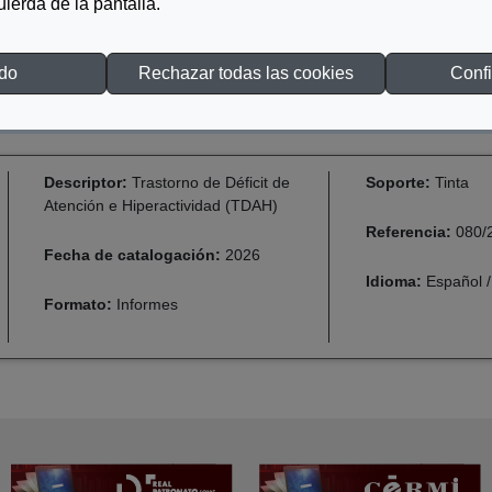
quierda de la pantalla.
odo
Rechazar todas las cookies
Confi
Descriptor:
Trastorno de Déficit de
Soporte:
Tinta
Atención e Hiperactividad (TDAH)
Referencia:
080/
Fecha de catalogación:
2026
Idioma:
Español /
Formato:
Informes