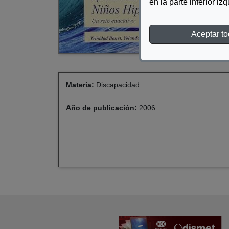
en la parte inferior iz
Aceptar t
Materia:
Discapacidad
Año de publicación:
2006