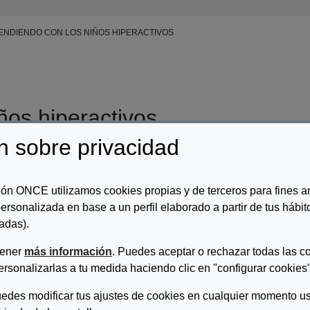
NDIENDO CON LOS NIÑOS HIPERACTIVOS
ños hiperactivos
n sobre privacidad
r/es:
Yolanda Soriano Garcia; Cristina Solano Mendez; Trinidad Bon
ón ONCE utilizamos cookies propias y de terceros para fines an
ripcion:
ersonalizada en base a un perfil elaborado a partir de tus hábi
 libro es una recopilación de todas las técnicas de intervención cogn
adas).
gido a todos los profesionales que trabajan con ellos. Está estructurad
tención con o sin hiperactividad aportando estrategias concretas para
tener
más información
. Puedes aceptar o rechazar todas las c
leído de principio a fin, es un libro para abrir y cerrar mil veces, d
ersonalizarlas a tu medida haciendo clic en "configurar cookies"
 o alumno a madurar y desarrollarse para ser feliz.
edes modificar tus ajustes de cookies en cualquier momento us