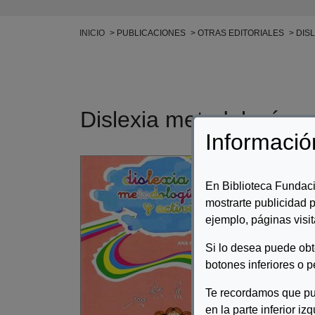
Ruta de navegación
INICIO
PUBLICACIONES
OTRAS EDITORIALES
DISL
Dislexia metodología y
Informació
Auto
En Biblioteca Fundaci
Desc
mostrarte publicidad p
ejemplo, páginas visit
a { t
Trab
Si lo desea puede ob
botones inferiores o p
Te recordamos que pu
en la parte inferior iz