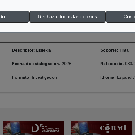
odo
Rechazar todas las cookies
Confi
Descriptor:
Dislexia
Soporte:
Tinta
Fecha de catalogación:
2026
Referencia:
083/
Formato:
Investigación
Idioma:
Español /