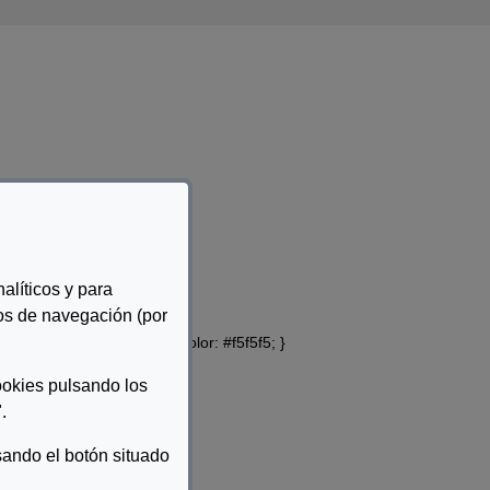
alíticos y para
tos de navegación (por
6e6e6; } tr th { background-color: #f5f5f5; }
so a paso.
ookies pulsando los
.
ando el botón situado