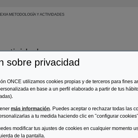
EXIA METODOLOGÍA Y ACTIVIDADES
 actividades
n sobre privacidad
r/es:
Rodríguez Beltrán, Ana del Carmen
ón ONCE utilizamos cookies propias y de terceros para fines an
ripcion:
ersonalizada en base a un perfil elaborado a partir de tus hábi
adas).
ext-decoration: none; color: #464feb; } tr th, tr td { border: 1px solid #e
ajo práctico, progresivo y centrado en automatizar la lectoescritura pa
tener
más información
. Puedes aceptar o rechazar todas las c
ersonalizarlas a tu medida haciendo clic en "configurar cookies"
edes modificar tus ajustes de cookies en cualquier momento us
quierda de la pantalla.