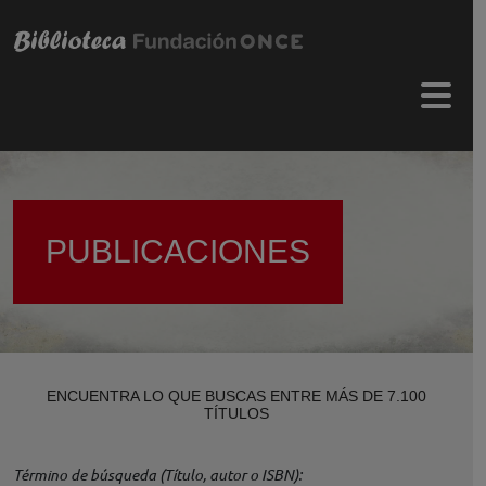
Pasar al contenido principal
Menú 
PUBLICACIONES
ENCUENTRA LO QUE BUSCAS ENTRE MÁS DE 7.100
TÍTULOS
Término de búsqueda (Título, autor o ISBN)