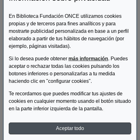
En Biblioteca Fundación ONCE utilizamos cookies
propias y de terceros para fines analíticos y para
mostrarte publicidad personalizada en base a un perfil
elaborado a partir de tus hábitos de navegación (por
ejemplo, páginas visitadas).
Si lo desea puede obtener
más información
. Puedes
aceptar o rechazar todas las cookies pulsando los
botones inferiores o personalizarlas a tu medida
Autor/es:
Confederación Aspace
haciendo clic en "configurar cookies".
Descripcion:
Te recordamos que puedes modificar tus ajustes de
La falta de accesibilidad de los recursos de la comunidad hace
cookies en cualquier momento usando el botón situado
que una gran parte de personas con parálisis cerebral no
en la parte inferior izquierda de la pantalla.
puedan practicar el deporte que deseen. Es una de las
conclusiones del nuevo estudio dirigido a profundizar en el
conocimiento de la oferta actual de deporte para el colectivo.
Aceptar todo
(Abre en nueva ventana)