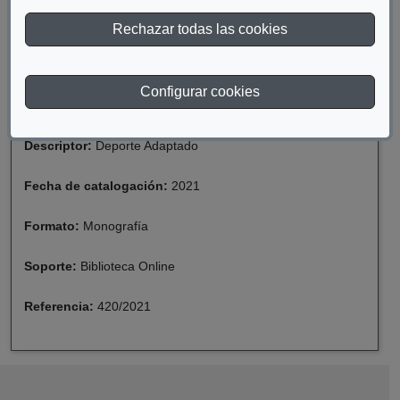
DESCARGAR ARCHIVO
Rechazar todas las cookies
Materia:
Parálisis Cerebral/Daño Cerebral Sobrevenido
Configurar cookies
Año de publicación:
2021
Descriptor:
Deporte Adaptado
Fecha de catalogación:
2021
Formato:
Monografía
Soporte:
Biblioteca Online
Referencia:
420/2021