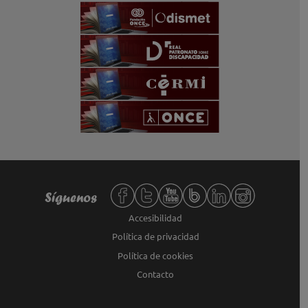
Redes sociales de Fundación ONCE,
Síguenos
Accesibilidad
Política de privacidad
Política de cookies
Contacto