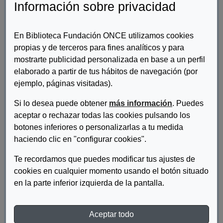
Información sobre privacidad
En Biblioteca Fundación ONCE utilizamos cookies
propias y de terceros para fines analíticos y para
mostrarte publicidad personalizada en base a un perfil
elaborado a partir de tus hábitos de navegación (por
ejemplo, páginas visitadas).
Si lo desea puede obtener
más información
. Puedes
Autor/es:
Dirección General de Diversidad Familiar y Servicios
aceptar o rechazar todas las cookies pulsando los
Sociales
botones inferiores o personalizarlas a tu medida
Descripcion:
haciendo clic en "configurar cookies".
Guía de Ayudas Sociales y Servicios para las Familias 2025
Te recordamos que puedes modificar tus ajustes de
(Actualizada a 30 de abril de 2025).
cookies en cualquier momento usando el botón situado
en la parte inferior izquierda de la pantalla.
DESCARGAR ARCHIVO
Aceptar todo