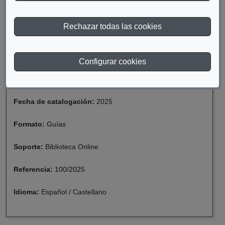
Rechazar todas las cookies
Año de publicación:
2025
Configurar cookies
Descriptor:
Familia
Fecha de catalogación:
2025
Formato:
Guías
Soporte:
Biblioteca Online
Referencia:
100/2025
Idioma:
Español / Castellano