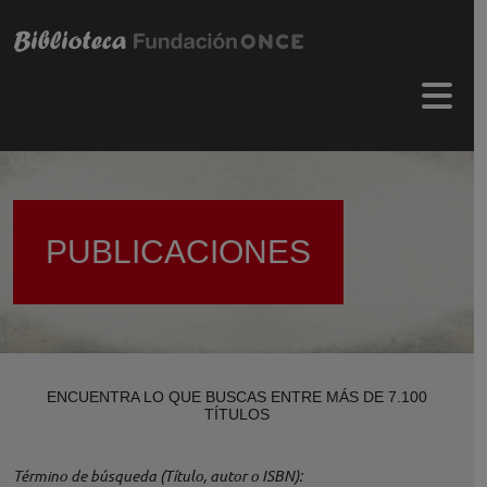
Pasar al contenido principal
Menú 
PUBLICACIONES
ENCUENTRA LO QUE BUSCAS ENTRE MÁS DE 7.100
TÍTULOS
Término de búsqueda (Título, autor o ISBN)