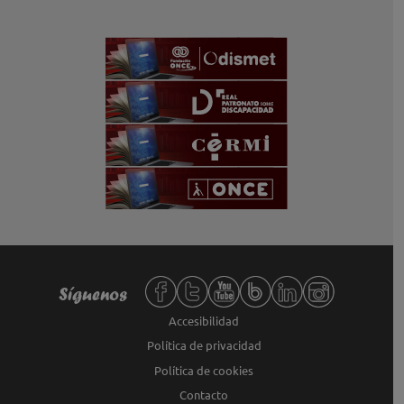
Redes sociales de Fundación ONCE,
Síguenos
Accesibilidad
Política de privacidad
Política de cookies
Contacto