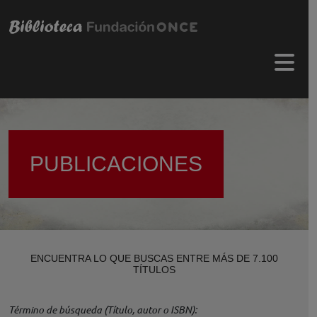
Pasar al contenido principal
Menú 
PUBLICACIONES
ENCUENTRA LO QUE BUSCAS ENTRE MÁS DE 7.100
TÍTULOS
Término de búsqueda (Título, autor o ISBN)