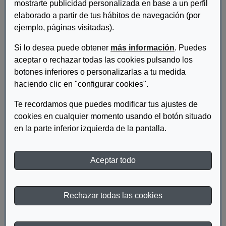
mostrarte publicidad personalizada en base a un perfil
elaborado a partir de tus hábitos de navegación (por
ejemplo, páginas visitadas).
Si lo desea puede obtener
más información
. Puedes
aceptar o rechazar todas las cookies pulsando los
botones inferiores o personalizarlas a tu medida
haciendo clic en "configurar cookies".
Te recordamos que puedes modificar tus ajustes de
cookies en cualquier momento usando el botón situado
Autor/es:
Rocha Maqueda, Ramón
en la parte inferior izquierda de la pantalla.
Descripcion:
Aceptar todo
III Seminario. Análisis sobre la nueva legislación en materia de
discapacidad
Materia:
Discapacidad
Rechazar todas las cookies
Año de publicación:
2004