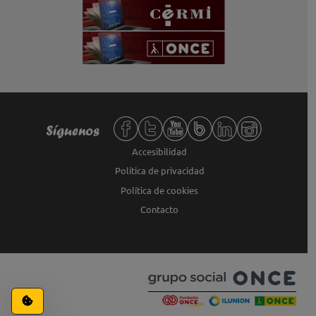
Redes sociales de Fundación ONCE,
Síguenos
Accesibilidad
Política de privacidad
Política de cookies
Contacto
Configuración de cookies