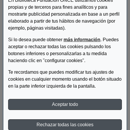
En Biblioteca Fundación ONCE utilizamos cookies
propias y de terceros para fines analíticos y para
mostrarte publicidad personalizada en base a un perfil
elaborado a partir de tus hábitos de navegación (por
ejemplo, páginas visitadas).
Si lo desea puede obtener
más información
. Puedes
aceptar o rechazar todas las cookies pulsando los
Autor/es:
García Ochoa , Maru
botones inferiores o personalizarlas a tu medida
haciendo clic en "configurar cookies".
Descripcion:
Te recordamos que puedes modificar tus ajustes de
El objetivo de esta colección de lecturas es mostrar las vivencias
cookies en cualquier momento usando el botón situado
de niños y niñas con discapacidad a través de sus divertidas
en la parte inferior izquierda de la pantalla.
aventuras.
(Abre en nueva ventana)
Descargar documento
Aceptar todo
Materia:
Discapacidad
Rechazar todas las cookies