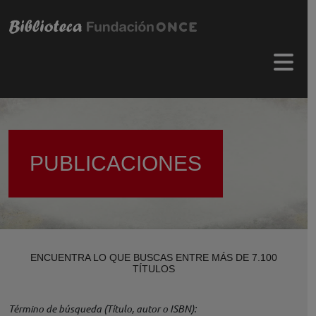
Pasar al contenido principal
Menú 
PUBLICACIONES
ENCUENTRA LO QUE BUSCAS ENTRE MÁS DE 7.100
TÍTULOS
Término de búsqueda (Título, autor o ISBN)