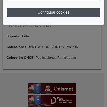
Año de publicación:
2010
Configurar cookies
Descriptor:
Discapacidad
Fecha de catalogación:
2014
Soporte:
Tinta
Colección:
CUENTOS POR LA INTEGRACIÓN
Colección ONCE:
Publicaciones Participadas