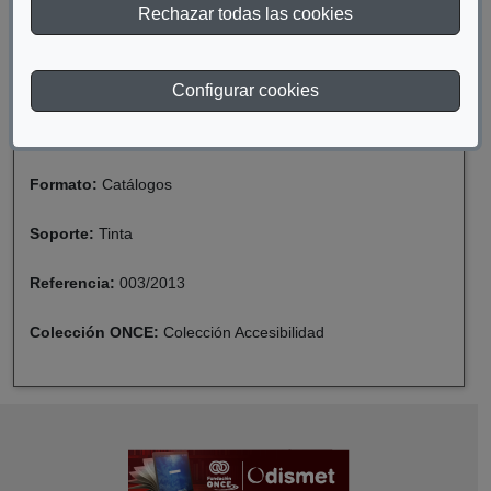
Rechazar todas las cookies
Año de publicación:
2013
Descriptor:
Cultura
Configurar cookies
Fecha de catalogación:
2017
Formato:
Catálogos
Soporte:
Tinta
Referencia:
003/2013
Colección ONCE:
Colección Accesibilidad