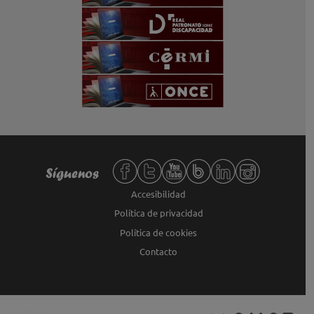
Redes sociales de Fundación ONCE,
Síguenos
Accesibilidad
Política de privacidad
Política de cookies
Contacto