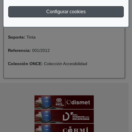
Fecha de catalogación:
2017
Configurar cookies
Formato:
Catálogos
Soporte:
Tinta
Referencia:
001/2012
Colección ONCE:
Colección Accesibilidad