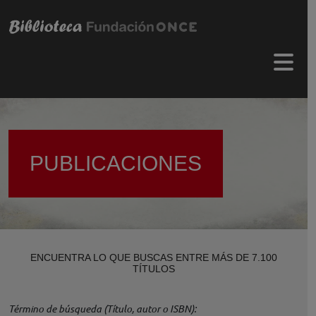
Pasar al contenido principal
Menú 
PUBLICACIONES
ENCUENTRA LO QUE BUSCAS ENTRE MÁS DE 7.100
TÍTULOS
Término de búsqueda (Título, autor o ISBN)