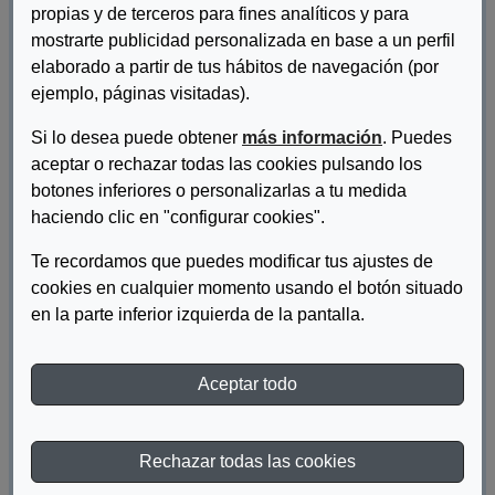
propias y de terceros para fines analíticos y para
mostrarte publicidad personalizada en base a un perfil
elaborado a partir de tus hábitos de navegación (por
ejemplo, páginas visitadas).
Si lo desea puede obtener
más información
. Puedes
aceptar o rechazar todas las cookies pulsando los
botones inferiores o personalizarlas a tu medida
haciendo clic en "configurar cookies".
Autor/es:
Fundación ONCE
Te recordamos que puedes modificar tus ajustes de
Descripcion:
cookies en cualquier momento usando el botón situado
en la parte inferior izquierda de la pantalla.
El mundo fluye. Dos miradas sobre una misma realidad (A
Coruña).
Aceptar todo
Materia:
Discapacidad
Año de publicación:
2012
Rechazar todas las cookies
Descriptor:
Cultura