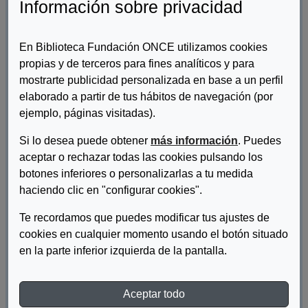
Información sobre privacidad
En Biblioteca Fundación ONCE utilizamos cookies
propias y de terceros para fines analíticos y para
mostrarte publicidad personalizada en base a un perfil
elaborado a partir de tus hábitos de navegación (por
ejemplo, páginas visitadas).
Si lo desea puede obtener
más información
. Puedes
aceptar o rechazar todas las cookies pulsando los
Autor/es:
Dirección de Accesibilidad Universal de la Fundación
botones inferiores o personalizarlas a tu medida
ONCE
haciendo clic en "configurar cookies".
Descripcion:
Te recordamos que puedes modificar tus ajustes de
cookies en cualquier momento usando el botón situado
Informe de resultados noviembre de 2017. La Fundación ONCE
y el CERMI actualizan este estudio debido a su preocupación
en la parte inferior izquierda de la pantalla.
por la evolución del estado del taxi accesible en España.
Aceptar todo
DESCARGAR ESTADO DE LA FLOTA DE TAXIS