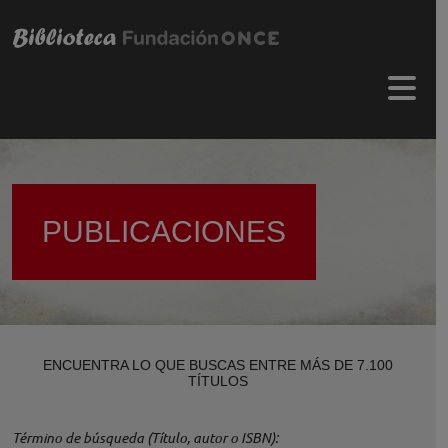
Pasar al contenido principal
Menú 
PUBLICACIONES
ENCUENTRA LO QUE BUSCAS ENTRE MÁS DE 7.100
TÍTULOS
Término de búsqueda (Título, autor o ISBN)