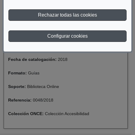
ACCESIBLES EN MUNICIPIOS DE MÁS DE 50.000
HABITANTES
Rechazar todas las cookies
Materia:
Discapacidad
Configurar cookies
Año de publicación:
2018
Fecha de catalogación:
2018
Formato:
Guías
Soporte:
Biblioteca Online
Referencia:
0048/2018
Colección ONCE:
Colección Accesibilidad