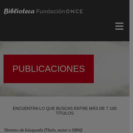
Pasar al contenido principal
Menú 
PUBLICACIONES
ENCUENTRA LO QUE BUSCAS ENTRE MÁS DE 7.100
TÍTULOS
Término de búsqueda (Título, autor o ISBN)