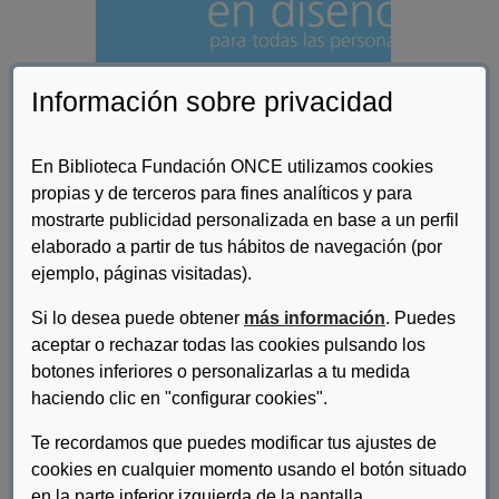
Información sobre privacidad
En Biblioteca Fundación ONCE utilizamos cookies
propias y de terceros para fines analíticos y para
mostrarte publicidad personalizada en base a un perfil
Autor/es:
Varios
elaborado a partir de tus hábitos de navegación (por
ejemplo, páginas visitadas).
Descripcion:
Si lo desea puede obtener
más información
. Puedes
El presente documento es fruto del proyecto Formación
aceptar o rechazar todas las cookies pulsando los
Curricular en Diseño para Todas las Personas, que tiene como
botones inferiores o personalizarlas a tu medida
antecedente la publicación en 2010 de cinco Libros Blancos del
Diseño para Todos en la Universidad, en los que se planteaba la
haciendo clic en "configurar cookies".
incorporación del Diseño Para Todas las Personas en cinco
currículos universitarios. En esa primera fase se seleccionaron
Te recordamos que puedes modificar tus ajustes de
aquellos estudios más directamente relacionados con el entorno
cookies en cualquier momento usando el botón situado
construido y las Tecnologías de la Información y de la
en la parte inferior izquierda de la pantalla.