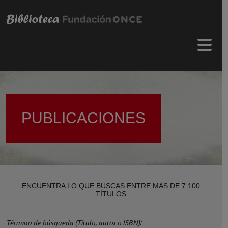
Pasar al contenido principal
Menú 
PUBLICACIONES
ENCUENTRA LO QUE BUSCAS ENTRE MÁS DE 7.100
TÍTULOS
Término de búsqueda (Título, autor o ISBN)