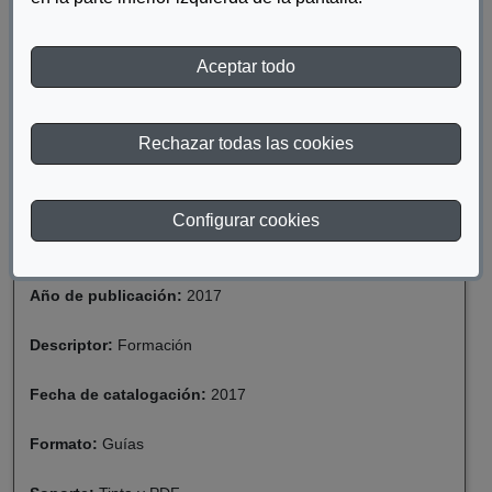
Comunicación, eligiendo las titulaciones de Arquitectura, Diseño,
Informática y Telecomunicaciones, Ingeniería de caminos,
canales y puertos, e Ingeniería industrial.
Aceptar todo
DESCARGAR FORMACIÓN CURRICULAR EN
Rechazar todas las cookies
DISEÑO PARA TODAS LAS PERSONAS EN
EDUCACIÓN
Configurar cookies
Materia:
Discapacidad
Año de publicación:
2017
Descriptor:
Formación
Fecha de catalogación:
2017
Formato:
Guías