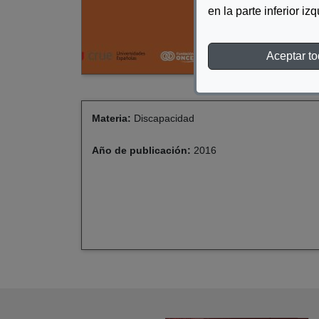
en la parte inferior iz
Aceptar t
Materia:
Discapacidad
Año de publicación:
2016