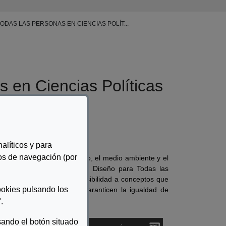
DAS LAS PERSONAS EN CIENCIAS POLÍT...
s en Ciencias Políticas
alíticos y para
tos de navegación (por
 relación con el ser humano, el medio ambiente y el
medida, conocimientos sobre Diseño para Todas las
mula se espera conferir visibilidad a conceptos que
ookies pulsando los
ión de especialistas que garanticen la igualdad de
.
ando el botón situado