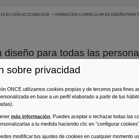
COLECCIÓN ACCESIBILIDAD
FORMACIÓN CURRICULAR EN DISEÑO PARA TO
n diseño para todas las persona
n sobre privacidad
r/es:
Varios
ripcion:
ón ONCE utilizamos cookies propias y de terceros para fines an
ersonalizada en base a un perfil elaborado a partir de tus hábi
lanteamiento general es que todas las titulaciones que guardan alguna
ño del entorno físico y virtual han de incluir, en mayor o menor 
adas).
onas y Accesibilidad Universal en sus Planes de Estudio. Con esta fór
tener
más información
. Puedes aceptar o rechazar todas las c
a subyacen diluidos, así como impulsar la investigación y la formac
tunidades de las personas con discapacidad.
ersonalizarlas a tu medida haciendo clic en "configurar cookies"
edes modificar tus ajustes de cookies en cualquier momento us