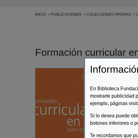
Ruta de navegación
INICIO
PUBLICACIONES
COLECCIONES PROPIAS
Formación curricular e
Informació
Auto
Desc
En Biblioteca Fundaci
mostrarte publicidad p
El p
dise
ejemplo, páginas visit
Pers
Si lo desea puede ob
ahor
opor
botones inferiores o p
Te recordamos que pu