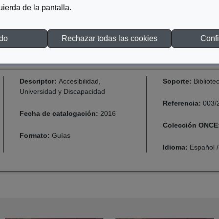
DESCARGAR FORMACIÓN CURRICULAR EN DISEÑO PARA TODAS 
quierda de la pantalla.
odo
Rechazar todas las cookies
Confi
Descriptor:
Accesibilidad,
Soporte:
Bibliote
Universidad y Discapacidad
Referencia:
003/
Fecha de catalogación:
2016
Colección ONCE
Formato:
Guías
Idioma:
Español /