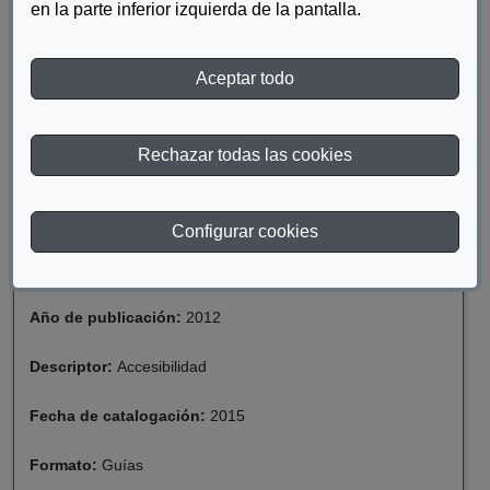
en la parte inferior izquierda de la pantalla.
un espacio universalmente accesible. La accesibilidad universal
de los edificios, los espacios públicos y los servicios que se
prestan en ellos permiten establecer sean utilizados de forma
Aceptar todo
autónoma y segura por cualquier persona, con independencia
de su capacidad.
Rechazar todas las cookies
DESCARGAR HACÍA UNA OFICINA UNIVERSAL Y
ACCESIBLE
Configurar cookies
Materia:
Discapacidad
Año de publicación:
2012
Descriptor:
Accesibilidad
Fecha de catalogación:
2015
Formato:
Guías