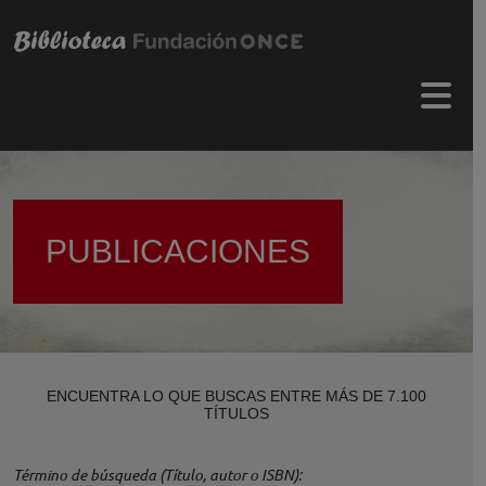
Pasar al contenido principal
Menú 
PUBLICACIONES
ENCUENTRA LO QUE BUSCAS ENTRE MÁS DE 7.100
TÍTULOS
Término de búsqueda (Título, autor o ISBN)