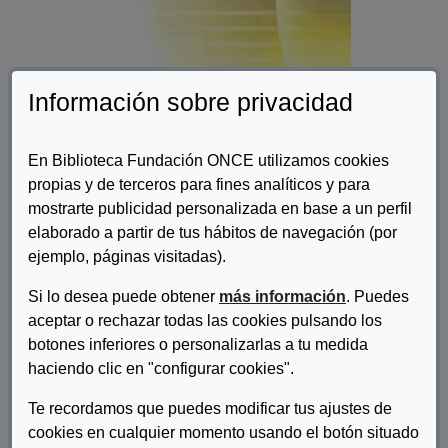
Información sobre privacidad
En Biblioteca Fundación ONCE utilizamos cookies
propias y de terceros para fines analíticos y para
mostrarte publicidad personalizada en base a un perfil
Autor/es:
Fundación ONCE, Fundación Seres y Aguirre
Newman
elaborado a partir de tus hábitos de navegación (por
ejemplo, páginas visitadas).
Descripcion:
Si lo desea puede obtener
más información
. Puedes
En la guía, se proporcionan explicaciones sobre la accesibilidad
aceptar o rechazar todas las cookies pulsando los
en los edificios, la comunicación horizontal y vertical, los
botones inferiores o personalizarlas a tu medida
aparcamientos, los aseos, espacios reservados y sobre servicios
haciendo clic en "configurar cookies".
e instalaciones. Otros aspectos que se desarrollan en la guía, tal
como el cumplimiento de la normativa en cuanto a los anchos de
Te recordamos que puedes modificar tus ajustes de
paso, las pendientes de escaleras y rampas, o la señalización
cookies en cualquier momento usando el botón situado
informativa y de emergencia son fundamentales para configurar