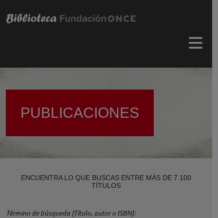
Pasar al contenido principal
Menú 
PUBLICACIONES
ENCUENTRA LO QUE BUSCAS ENTRE MÁS DE 7.100
TÍTULOS
Término de búsqueda (Título, autor o ISBN)