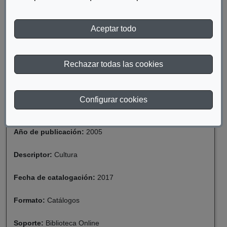
Internacional de Arte Fundación ONCE, con el objetivo primordial
de reconocer y difundir la obra de artistas con algún tipo de
discapacidad, así como potenciar su acceso y participación en el
Aceptar todo
mercado del arte.
DESCARGAR PORTADA I BIENAL DE ARTE
Rechazar todas las cookies
CONTEMPORANEO
Configurar cookies
Materia:
Discapacidad
Año de publicación:
2005
Descriptor:
Cultura
Fecha de catalogación:
2017
Formato:
Catálogos
Soporte:
Biblioteca Online