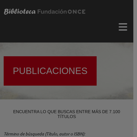
Pasar al contenido principal
Menú 
PUBLICACIONES
ENCUENTRA LO QUE BUSCAS ENTRE MÁS DE 7.100
TÍTULOS
Término de búsqueda (Título, autor o ISBN)