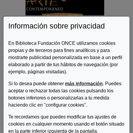
Información sobre privacidad
En Biblioteca Fundación ONCE utilizamos cookies
propias y de terceros para fines analíticos y para
Autor/es:
Fundación ONCE
mostrarte publicidad personalizada en base a un perfil
elaborado a partir de tus hábitos de navegación (por
Descripcion:
ejemplo, páginas visitadas).
Uno de los objetivos de la Fundación ONCE desde su creación
Si lo desea puede obtener
más información
. Puedes
hace más de 25 años, es conseguir la plena inclusión de las
personas con discapacidad en todos los órdenes de la vida. La
aceptar o rechazar todas las cookies pulsando los
Fundación ONCE centra gran parte de sus esfuerzos en la
botones inferiores o personalizarlas a tu medida
inserción laboral de las personas con discapacidad siendo
haciendo clic en "configurar cookies".
consciente de que no se pueden olvidar otros ámbitos como la
cultura para conseguir la total normalización en la vida de las
Te recordamos que puedes modificar tus ajustes de
personas que conforman este colectivo. Por esta razón la
cookies en cualquier momento usando el botón situado
Fundación ONCE organizó en Madrid, en el año 2006 la I Bienal
en la parte inferior izquierda de la pantalla.