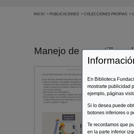
Ruta de navegación
INICIO
PUBLICACIONES
COLECCIONES PROPIAS
Manejo de carretillas e
Informació
Auto
En Biblioteca Fundaci
Desc
mostrarte publicidad p
ejemplo, páginas visit
Mane
Si lo desea puede ob
botones inferiores o p
Te recordamos que pu
en la parte inferior iz