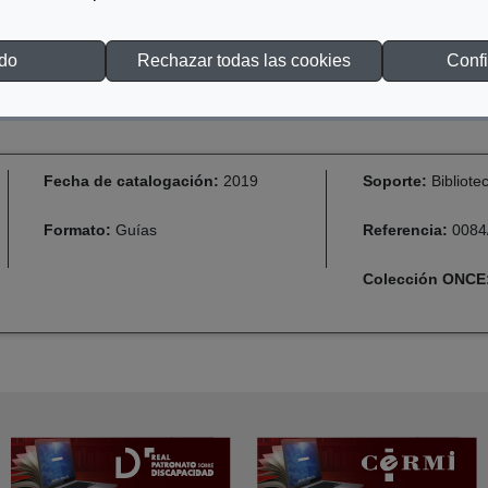
odo
Rechazar todas las cookies
Confi
Fecha de catalogación:
2019
Soporte:
Bibliote
Formato:
Guías
Referencia:
0084
Colección ONCE