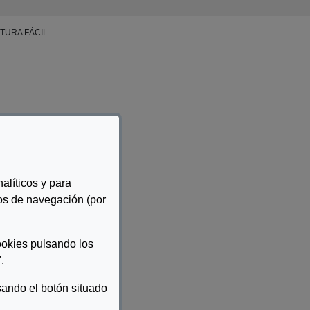
TURA FÁCIL
alíticos y para
tos de navegación (por
ookies pulsando los
 FÁCIL
.
ando el botón situado