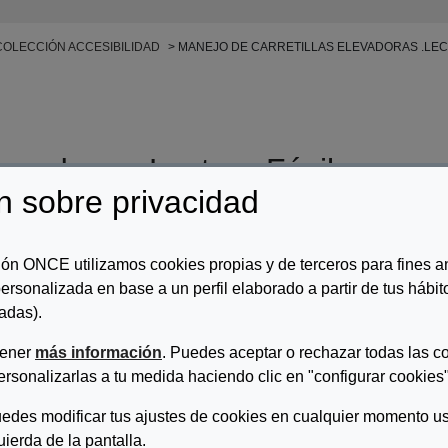
COLECCIÓN ACCESIBILIDAD
MANEJO DE CARRETILLAS ELEVADORAS .LEC
levadoras .Lectura Fácil
n sobre privacidad
r/es:
Fundación ONCE
ón ONCE utilizamos cookies propias y de terceros para fines an
ripcion:
ersonalizada en base a un perfil elaborado a partir de tus hábi
adas).
jo de carretillas elevadoras. Ficha en Lectura Fácil.
tener
más información
. Puedes aceptar o rechazar todas las c
DESCARGAR MANEJO DE CARRETILLAS ELEVADORAS .LECTURA
ersonalizarlas a tu medida haciendo clic en "configurar cookies"
edes modificar tus ajustes de cookies en cualquier momento us
quierda de la pantalla.