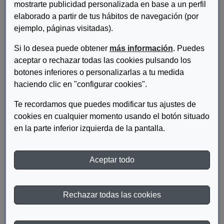
mostrarte publicidad personalizada en base a un perfil
elaborado a partir de tus hábitos de navegación (por
ejemplo, páginas visitadas).
Si lo desea puede obtener
más información
. Puedes
aceptar o rechazar todas las cookies pulsando los
botones inferiores o personalizarlas a tu medida
haciendo clic en "configurar cookies".
Te recordamos que puedes modificar tus ajustes de
cookies en cualquier momento usando el botón situado
en la parte inferior izquierda de la pantalla.
Autor/es:
Fundación ONCE, ENAT, UNWTO
Descripcion:
Aceptar todo
Manual sobre Turismo Accesible para Todos (Módulo IV:
Indicadores para el estudio de accesibilidad en el turismo)
Rechazar todas las cookies
DESCARGAR MANUAL SOBRE TURISMO