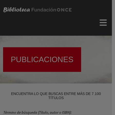
Pasar al contenido principal
Menú 
PUBLICACIONES
ENCUENTRA LO QUE BUSCAS ENTRE MÁS DE 7.100
TÍTULOS
Término de búsqueda (Título, autor o ISBN)