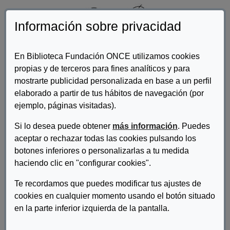
Información sobre privacidad
En Biblioteca Fundación ONCE utilizamos cookies
propias y de terceros para fines analíticos y para
mostrarte publicidad personalizada en base a un perfil
elaborado a partir de tus hábitos de navegación (por
ejemplo, páginas visitadas).
Autor/es:
Rodríguez Coca, Pablo
Si lo desea puede obtener
más información
. Puedes
Descripcion:
aceptar o rechazar todas las cookies pulsando los
Esta guía cuenta la historia de Occi que está preocupado y
botones inferiores o personalizarlas a tu medida
necesita pedir ayuda. Esta historia nos enseña que a veces nos
haciendo clic en "configurar cookies".
cuesta reconocer lo que nos pasa. Por ejemplo, nos cuesta pedir
ayuda y hablar de lo que nos ocurre. Occi y Morons cuentan en
Te recordamos que puedes modificar tus ajustes de
esta historia que es fácil hablar de lo que sentimos con viñetas
cookies en cualquier momento usando el botón situado
sencillas.
en la parte inferior izquierda de la pantalla.