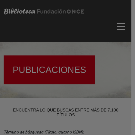
Pasar al contenido principal
Menú 
PUBLICACIONES
ENCUENTRA LO QUE BUSCAS ENTRE MÁS DE 7.100
TÍTULOS
Término de búsqueda (Título, autor o ISBN)