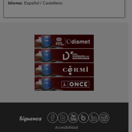
Idioma:
Español / Castellano
Redes sociales de Fundación ONCE,
Síguenos
Accesibilidad