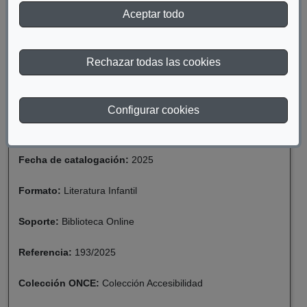
DESCARGAR OCCI Y MORONS. PEDIR AYUDA ES
Aceptar todo
IMPORTANTE
Rechazar todas las cookies
Materia:
Discapacidad
Año de publicación:
2025
Configurar cookies
Descriptor:
Lectura Fácil, Cuentos
Fecha de catalogación:
2025
Formato:
Literatura Infantil
Soporte:
Biblioteca Online
Referencia:
193/2025
Colección ONCE:
Colección Accesibilidad