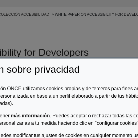
COLECCIÓN ACCESIBILIDAD
WHITE PAPER ON ACCESSIBILITY FOR DEVEL
ility for Developers
n sobre privacidad
r/es:
Aguado Delgado, Juan
ripcion:
ón ONCE utilizamos cookies propias y de terceros para fines an
ersonalizada en base a un perfil elaborado a partir de tus hábi
White Paper on accessibility for video game developers includes a ser
ories, according to their degree of difficulty of implementation: 28 guid
adas).
ee-star guidelines; five four-star guidelines and, finally, three five-st
tener
más información
. Puedes aceptar o rechazar todas las c
of easy-to-read alternative typography, colour-coded information, scr
 book aims to help developers in the world of video games to achie
ersonalizarlas a tu medida haciendo clic en "configurar cookies"
ucts, so that everyone can enjoy the leisure that this industry offers. 
edes modificar tus ajustes de cookies en cualquier momento us
 into account, which refer to how technology is used. Thus, there are pr