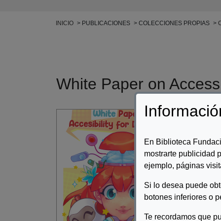
Ruta de navegación
INICIO
PUBLICACIONES
COLECCIONES PROPIAS
White Paper on Accessib
Informació
Auto
Desc
En Biblioteca Fundaci
mostrarte publicidad p
The 
categ
ejemplo, páginas visit
7 thr
Si lo desea puede ob
use 
This
botones inferiores o p
prod
Te recordamos que pu
taken