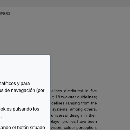
OPERS
alíticos y para
tos de navegación (por
ies of accessibility guidelines distributed in five
elines classified with one star; 18 two-star guidelines;
ar guidelines. A total of 61 guidelines ranging from the
ookies pulsando los
een reader, assisted pointing systems, among others.
ve equal opportunity and universal design in their
.
For the writing of the book, player profiles have been
ando el botón situado
ofiles that refer to limited vision, colour perception,