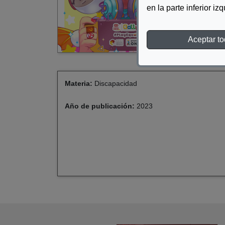
heari
en la parte inferior iz
Aceptar t
Materia:
Discapacidad
Año de publicación:
2023