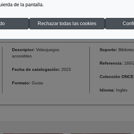
ng, limited manipulation or strength, and cognitive ability.
quierda de la pantalla.
DESCARGAR WHITE PAPER ON ACCESSIBILITY FOR DEVELOPER
odo
Rechazar todas las cookies
Confi
Descriptor:
Videojuegos
Soporte:
Bibliote
accesibles
Referencia:
160/
Fecha de catalogación:
2023
Colección ONCE
Formato:
Guías
Idioma:
Inglés