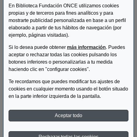
En Biblioteca Fundación ONCE utilizamos cookies
propias y de terceros para fines analíticos y para
mostrarte publicidad personalizada en base a un perfil
elaborado a partir de tus hábitos de navegación (por
ejemplo, páginas visitadas).
Si lo desea puede obtener
más información
. Puedes
aceptar o rechazar todas las cookies pulsando los
Autor/es:
Cabra de Luna, Miguel Ángel (Director)
botones inferiores o personalizarlas a tu medida
Descripcion:
haciendo clic en "configurar cookies".
Congres International, Palais des Congres, Bruxelles, 21 et 22
Te recordamos que puedes modificar tus ajustes de
Octubre 1996.
cookies en cualquier momento usando el botón situado
en la parte inferior izquierda de la pantalla.
Materia:
Discapacidad
Año de publicación:
1997
Aceptar todo
Descriptor:
Empleo
Rechazar todas las cookies