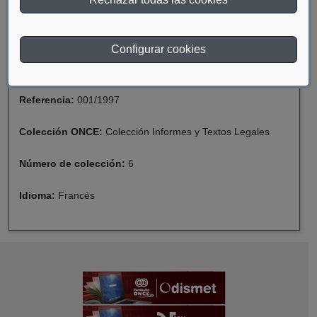
Fecha de catalogación:
2021
Formato:
Informes
Configurar cookies
Soporte:
Tinta
Referencia:
001/1997
Colección ONCE:
Colección Informes y Textos Legales
Número de colección:
6
Idioma:
Francés