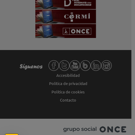
Redes sociales de Fundación ONCE,
Síguenos
Accesibilidad
Política de privacidad
Política de cookies
Contacto