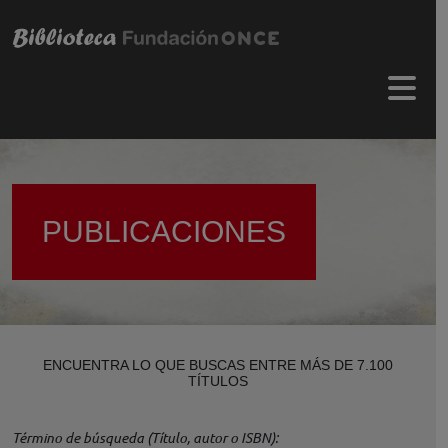
Pasar al contenido principal
Menú 
PUBLICACIONES
ENCUENTRA LO QUE BUSCAS ENTRE MÁS DE 7.100
TÍTULOS
Término de búsqueda (Título, autor o ISBN)