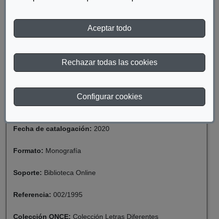
DESCARGAR LOS EXPULSADOS DEL PARAÍSO
Aceptar todo
Rechazar todas las cookies
Materia:
Ceguera y Deficiencia Visual
Año de publicación:
1995
Configurar cookies
Descriptor:
Novela
Fecha de catalogación:
2020
Formato:
Monografía
Soporte:
Biblioteca Online
Referencia:
002/1995
Colección ONCE:
Colección Letras Diferentes