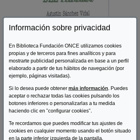
Información sobre privacidad
En Biblioteca Fundación ONCE utilizamos cookies
propias y de terceros para fines analíticos y para
Autor/es:
Sánchez Vidal, Agustín
mostrarte publicidad personalizada en base a un perfil
elaborado a partir de tus hábitos de navegación (por
Descripcion:
ejemplo, páginas visitadas).
El cine surrealista del gran Luis Buñuel contempla y utiliza
Si lo desea puede obtener
más información
. Puedes
repetidas veces, con incoherencia sólo aparente, a aquellos que
han sido desplazados del gran festín de la vida convencional,
aceptar o rechazar todas las cookies pulsando los
mal definida como normal; a los expulsados de lo que sólo es un
botones inferiores o personalizarlas a tu medida
paraíso artificial. Todos estos olvidados son protagonistas
haciendo clic en "configurar cookies".
simbólicos en la filmografía del gran cineasta en búsqueda de
una realidad: la de los deseos.
Te recordamos que puedes modificar tus ajustes de
cookies en cualquier momento usando el botón situado
en la parte inferior izquierda de la pantalla.
DESCARGAR LOS EXPULSADOS DEL PARAÍSO