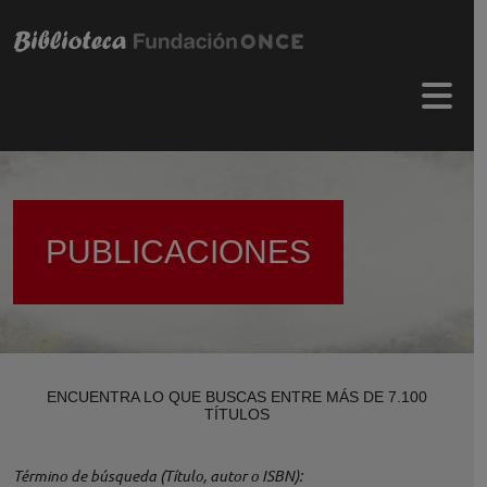
Pasar al contenido principal
Menú 
PUBLICACIONES
ENCUENTRA LO QUE BUSCAS ENTRE MÁS DE 7.100
TÍTULOS
Término de búsqueda (Título, autor o ISBN)