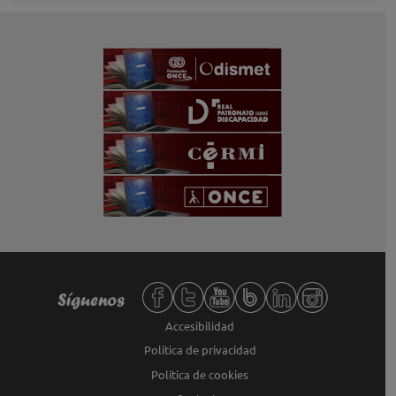
Redes sociales de Fundación ONCE,
Síguenos
Accesibilidad
Política de privacidad
Política de cookies