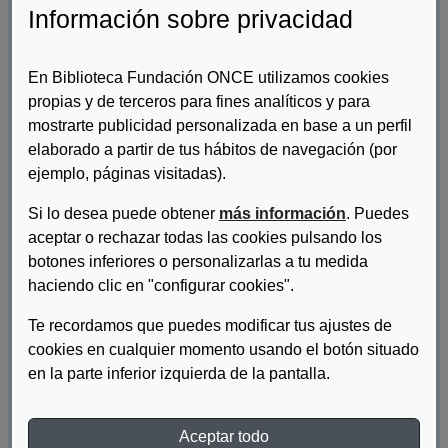
Información sobre privacidad
En Biblioteca Fundación ONCE utilizamos cookies
propias y de terceros para fines analíticos y para
mostrarte publicidad personalizada en base a un perfil
elaborado a partir de tus hábitos de navegación (por
ejemplo, páginas visitadas).
Autor/es:
X Talento digital
Si lo desea puede obtener
más información
. Puedes
aceptar o rechazar todas las cookies pulsando los
Descripcion:
botones inferiores o personalizarlas a tu medida
haciendo clic en "configurar cookies".
Guía para facilitar la incorporación de personas con
discapacidad en los equipos de las empresas y departamentos
Te recordamos que puedes modificar tus ajustes de
tecnológicos.
cookies en cualquier momento usando el botón situado
en la parte inferior izquierda de la pantalla.
DESCARGAR PORTADA GUÍA PARA UN PROCESO
DE "ONBOARDING"
Aceptar todo