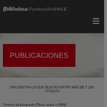
Pasar al contenido principal
Menú 
PUBLICACIONES
ENCUENTRA LO QUE BUSCAS ENTRE MÁS DE 7.100
TÍTULOS
Término de búsqueda (Título, autor o ISBN)