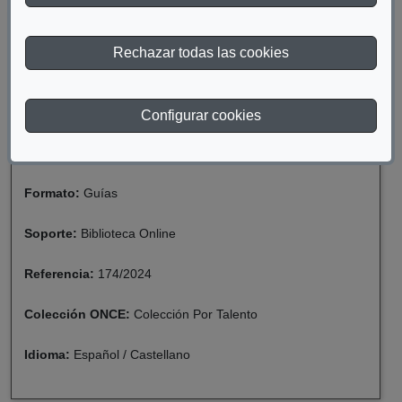
Materia:
Discapacidad
Rechazar todas las cookies
Año de publicación:
2024
Descriptor:
Formación
Configurar cookies
Fecha de catalogación:
2024
Formato:
Guías
Soporte:
Biblioteca Online
Referencia:
174/2024
Colección ONCE:
Colección Por Talento
Idioma:
Español / Castellano