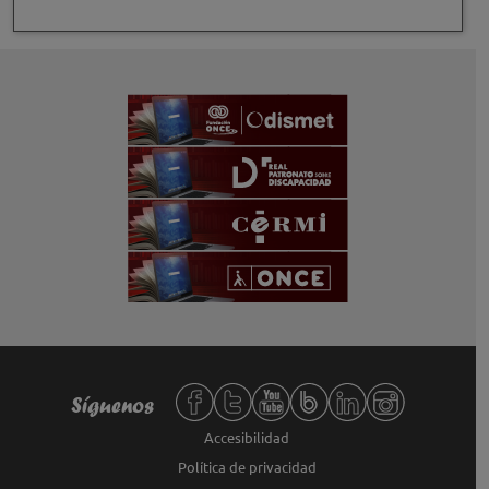
Redes sociales de Fundación ONCE,
Síguenos
Accesibilidad
Política de privacidad