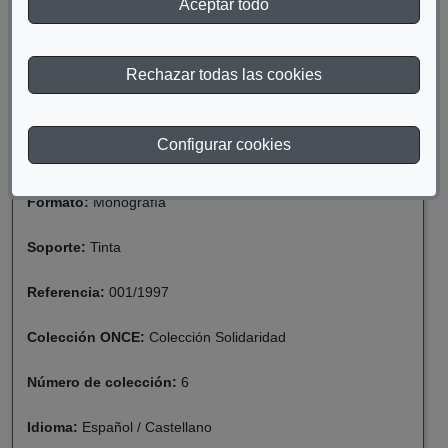
Aceptar todo
Materia:
Discapacidad Intelectual
Año de publicación:
1997
Rechazar todas las cookies
Descriptor:
Discapacidad
Configurar cookies
Fecha de catalogación:
2020
Formato:
Monografía
Soporte:
Tinta
Referencia:
001/1997
Colección ONCE:
Colección Solidaridad
Número de colección:
6
Idioma:
Español / Castellano