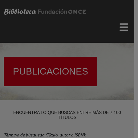
Pasar al contenido principal
Menú 
PUBLICACIONES
ENCUENTRA LO QUE BUSCAS ENTRE MÁS DE 7.100
TÍTULOS
Término de búsqueda (Título, autor o ISBN)