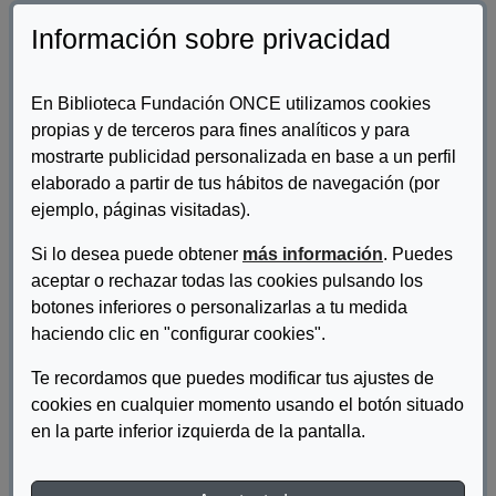
Información sobre privacidad
En Biblioteca Fundación ONCE utilizamos cookies
propias y de terceros para fines analíticos y para
mostrarte publicidad personalizada en base a un perfil
elaborado a partir de tus hábitos de navegación (por
ejemplo, páginas visitadas).
Autor/es:
Verdugo, Miguel Ángel
Si lo desea puede obtener
más información
. Puedes
aceptar o rechazar todas las cookies pulsando los
Descripcion:
botones inferiores o personalizarlas a tu medida
Siglo Cero fue la primera revista científica española que se
haciendo clic en "configurar cookies".
publicó en el ámbito de la deficiencia mental. Recoge este libro
trabajos publicados en la Revista desde su creación. Se han
Te recordamos que puedes modificar tus ajustes de
seleccionado aquellos artículos representativos de las distintas
cookies en cualquier momento usando el botón situado
etapas, así como del estudio y la atención a la deficiencia
en la parte inferior izquierda de la pantalla.
mental, incluyendo los que han podido ejercer un gran impacto
profesional y social.