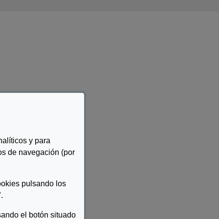
alíticos y para
tos de navegación (por
ookies pulsando los
.
ando el botón situado