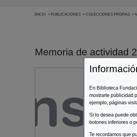
Ruta de navegación
INICIO
PUBLICACIONES
COLECCIONES PROPIAS
M
Memoria de actividad 
Informació
Auto
Desc
En Biblioteca Fundaci
mostrarte publicidad p
Memo
ejemplo, páginas visit
Si lo desea puede ob
botones inferiores o p
Te recordamos que pu