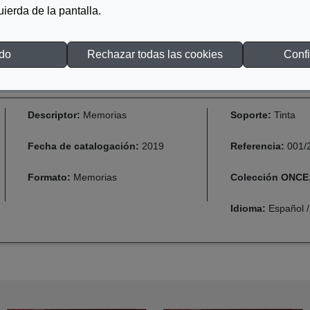
quierda de la pantalla.
odo
Rechazar todas las cookies
Confi
Descriptor:
Memorias
Soporte:
Tinta
Fecha de catalogación:
2019
Referencia:
001/
Formato:
Memorias
Colección ONCE
Idioma:
Español /