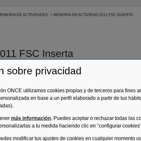
EMORIA DE ACTIVIDADES
MEMORIA DE ACTIVIDAD 2011 FSC INSERTA
2011 FSC Inserta
n sobre privacidad
r/es:
Fsc Inserta
ripcion:
ón ONCE utilizamos cookies propias y de terceros para fines an
ersonalizada en base a un perfil elaborado a partir de tus hábi
ria de actividad 2011 FSC Inserta.
adas).
tener
más información
. Puedes aceptar o rechazar todas las c
ersonalizarlas a tu medida haciendo clic en "configurar cookies"
edes modificar tus ajustes de cookies en cualquier momento us