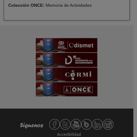
Colección ONCE:
Memoria de Actividades
Redes sociales de Fundación ONCE,
Síguenos
Accesibilidad