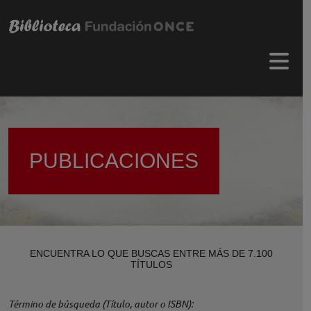
Pasar al contenido principal
Menú 
PUBLICACIONES
ENCUENTRA LO QUE BUSCAS ENTRE MÁS DE 7.100
TÍTULOS
Término de búsqueda (Título, autor o ISBN)