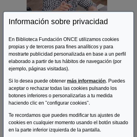
Información sobre privacidad
En Biblioteca Fundación ONCE utilizamos cookies
propias y de terceros para fines analíticos y para
mostrarte publicidad personalizada en base a un perfil
Autor/es:
Fundación ONCE
elaborado a partir de tus hábitos de navegación (por
ejemplo, páginas visitadas).
Descripcion:
¿Te has planteado en alguna ocasión cómo acompañar a un
Si lo desea puede obtener
más información
. Puedes
emprendedor, con discapacidad, para conseguir su desarrollo
aceptar o rechazar todas las cookies pulsando los
profesional y autonomía? EmcA es una modalidad de inclusión
botones inferiores o personalizarlas a tu medida
laboral que posibilita tener un empleo por cuenta propia a
haciendo clic en "configurar cookies".
personas con discapacidad con especiales dificultades de
inserción laboral, de manera que puedan emprender iniciativas
Te recordamos que puedes modificar tus ajustes de
empresariales con los apoyos necesarios, facilitados por
cookies en cualquier momento usando el botón situado
profesionales del movimiento asociativo de la discapacidad,
en la parte inferior izquierda de la pantalla.
tutores, mentores y expertos en emprendimiento. Si quieres más