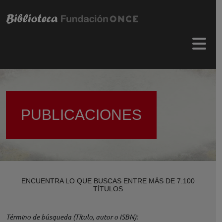
Pasar al contenido principal
Menú 
PUBLICACIONES
ENCUENTRA LO QUE BUSCAS ENTRE MÁS DE 7.100
TÍTULOS
Término de búsqueda (Título, autor o ISBN)