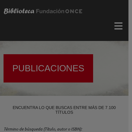
Pasar al contenido principal
Menú 
PUBLICACIONES
ENCUENTRA LO QUE BUSCAS ENTRE MÁS DE 7.100
TÍTULOS
Término de búsqueda (Título, autor o ISBN)