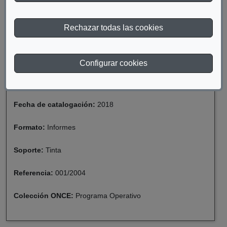
LAS PERSONAS CON DISCAPACIDAD EN LA
COMUNIDAD AUTÓNOMA DE CASTILLA LA
MANCHA
Rechazar todas las cookies
Materia:
Discapacidad
Configurar cookies
Año de publicación:
2004
Fecha de catalogación:
2018
Formato:
Informes
Soporte:
Tinta
Referencia:
001/2004
Colección ONCE:
Programa Operativo