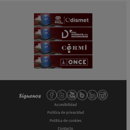
Redes sociales de Fundación ONCE,
Síguenos
Accesibilidad
Política de privacidad
Política de cookies
Contacto