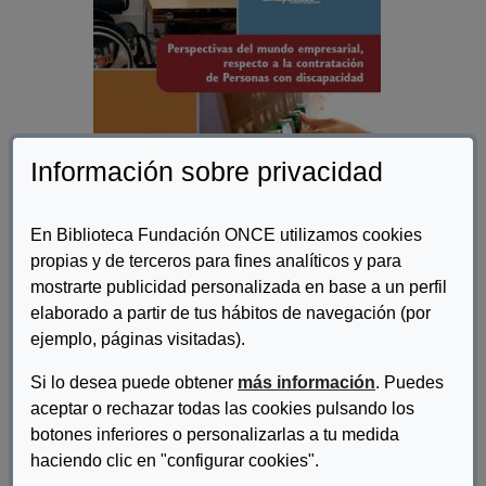
Información sobre privacidad
En Biblioteca Fundación ONCE utilizamos cookies
propias y de terceros para fines analíticos y para
mostrarte publicidad personalizada en base a un perfil
Autor/es:
Varios
elaborado a partir de tus hábitos de navegación (por
ejemplo, páginas visitadas).
Descripcion:
Si lo desea puede obtener
más información
. Puedes
Este estudio pretende conocer la situación actual de las
empresas respecto a la integración laboral de las personas con
aceptar o rechazar todas las cookies pulsando los
discapacidad. Expone la situación respecto a la contratación de
botones inferiores o personalizarlas a tu medida
estas personas, identifica cuál es la información de utilidad para
haciendo clic en "configurar cookies".
el empresario y evidencia las dificultades que éste encuentra a