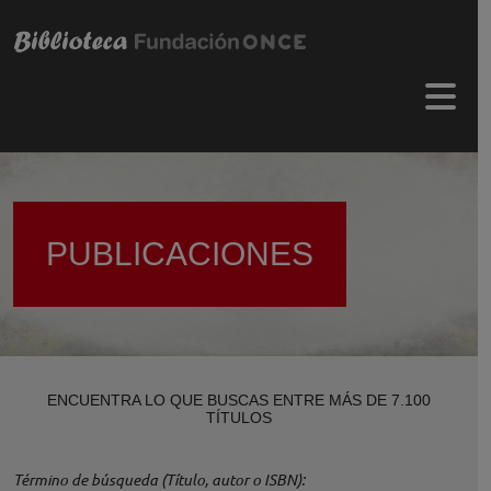
Pasar al contenido principal
Menú 
PUBLICACIONES
ENCUENTRA LO QUE BUSCAS ENTRE MÁS DE 7.100
TÍTULOS
Término de búsqueda (Título, autor o ISBN)