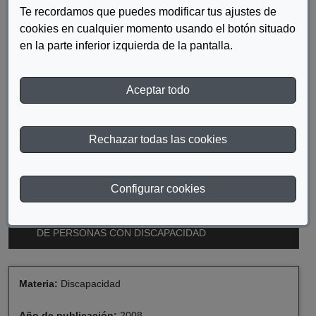
la hora de plantearse la contratación. Este estudio refleja los
Te recordamos que puedes modificar tus ajustes de
resultados de 1.500 empresas españolas y 12 grupos de
cookies en cualquier momento usando el botón situado
empresarios, haciendo una comparativa entre la percepción
en la parte inferior izquierda de la pantalla.
laboral respecto a las personas con discapacidad y otros
colectivos de exclusión social.
Aceptar todo
DESCARGAR PERSPECTIVAS DEL MUNDO
Rechazar todas las cookies
EMPRESARIAL, RESPECTO A LA CONTRATACIÓN
DE PERSONAS CON DISCAPACIDAD
Configurar cookies
DESCARGAR PERSPECTIVAS DEL MUNDO
EMPRESARIAL, RESPECTO A LA CONTRATACIÓN
DE PERSONAS CON DISCAPACIDAD
Materia:
Discapacidad
Año de publicación:
2008