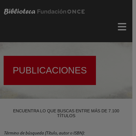
Pasar al contenido principal
Menú 
PUBLICACIONES
ENCUENTRA LO QUE BUSCAS ENTRE MÁS DE 7.100
TÍTULOS
Término de búsqueda (Título, autor o ISBN)