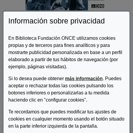
Información sobre privacidad
En Biblioteca Fundación ONCE utilizamos cookies
propias y de terceros para fines analíticos y para
mostrarte publicidad personalizada en base a un perfil
elaborado a partir de tus hábitos de navegación (por
Autor/es:
Fundación ONCE
ejemplo, páginas visitadas).
Descripcion:
Si lo desea puede obtener
más información
. Puedes
aceptar o rechazar todas las cookies pulsando los
Editamos esta guía con el objetivo de dar a conocer la labor de
botones inferiores o personalizarlas a tu medida
las asociaciones que, cada una en su ámbito, luchan por
conseguir la plena integración de las personas con
haciendo clic en "configurar cookies".
discapacidad.
Te recordamos que puedes modificar tus ajustes de
cookies en cualquier momento usando el botón situado
DESCARGAR GUÍA DE LA DISCAPACIDAD "NOS
en la parte inferior izquierda de la pantalla.
QUEDA MUCHO POR HACER"