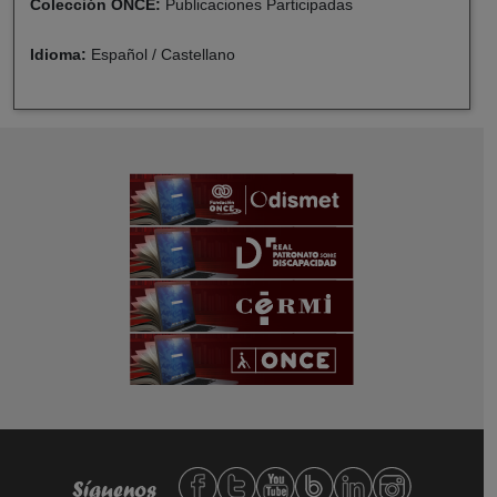
Colección ONCE:
Publicaciones Participadas
Idioma:
Español / Castellano
Redes sociales de Fundación ONCE,
Síguenos