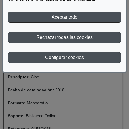
Aceptar todo
DESCARGAR LA DISCAPACIDAD EN EL CINE EN
363 PELÍCULAS
Rechazar todas las cookies
Materia:
Discapacidad
Configurar cookies
Año de publicación:
2014
Descriptor:
Cine
Fecha de catalogación:
2018
Formato:
Monografía
Soporte:
Biblioteca Online
Referencia:
0151/2018