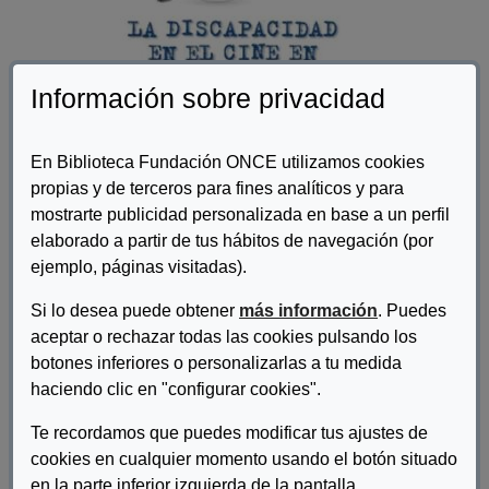
Información sobre privacidad
En Biblioteca Fundación ONCE utilizamos cookies
propias y de terceros para fines analíticos y para
mostrarte publicidad personalizada en base a un perfil
Autor/es:
Jiménez Acevedo, Luis Alberto
elaborado a partir de tus hábitos de navegación (por
ejemplo, páginas visitadas).
Descripcion:
Si lo desea puede obtener
más información
. Puedes
La discapacidad en el cine en 363 películas es una recopilación
aceptar o rechazar todas las cookies pulsando los
de películas en las que la discapacidad juega un papel
botones inferiores o personalizarlas a tu medida
importante en la historia de cada una de ellas. Es un repaso a
una relación que ha sufrido una evolución desde que, en los
haciendo clic en "configurar cookies".
albores del cine, la discapacidad era tratada desde una visión
Te recordamos que puedes modificar tus ajustes de
cargada de estereotipos y prejuicios, hasta la normalización y el
giro radical de los últimos tiempos, en los que el cine presenta la
cookies en cualquier momento usando el botón situado
problemática de las personas con discapacidad.
en la parte inferior izquierda de la pantalla.