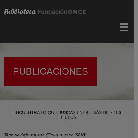
Pasar al contenido principal
Menú 
PUBLICACIONES
ENCUENTRA LO QUE BUSCAS ENTRE MÁS DE 7.100
TÍTULOS
Término de búsqueda (Título, autor o ISBN)