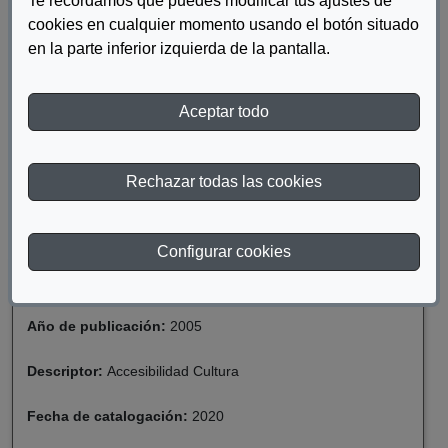
Te recordamos que puedes modificar tus ajustes de
DESCARGAR UN MUNDO SIN BARRERAS
cookies en cualquier momento usando el botón situado
CULTURALES: ACCESIBILIDAD E INTEGRACIÓN
en la parte inferior izquierda de la pantalla.
SOCIOCULTURAL DE LA DISCAPACIDAD, UNA
RESPONSABILIDAD COLECTIVA
Aceptar todo
DESCARGAR UN MUNDO SIN BARRERAS
CULTURALES: ACCESIBILIDAD E INTEGRACIÓN
Rechazar todas las cookies
SOCIOCULTURAL DE LA DISCAPACIDAD, UNA
RESPONSABILIDAD COLECTIVA
Configurar cookies
Materia:
Discapacidad
Año de publicación:
2005
Descriptor:
Accesibilidad Cultura
Fecha de catalogación:
2020