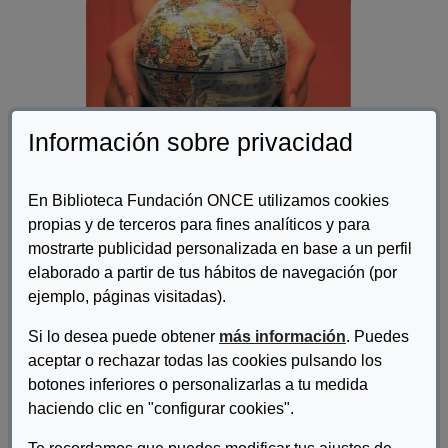
Información sobre privacidad
En Biblioteca Fundación ONCE utilizamos cookies
propias y de terceros para fines analíticos y para
mostrarte publicidad personalizada en base a un perfil
Autor/es:
Fundación ONCE
elaborado a partir de tus hábitos de navegación (por
ejemplo, páginas visitadas).
Descripcion:
Si lo desea puede obtener
más información
. Puedes
El problema fundamental de nuestro tiempo es el de la inclusión
aceptar o rechazar todas las cookies pulsando los
y la exclusión. Debería valorarse y medirse una sociedad, no
botones inferiores o personalizarlas a tu medida
tanto por determinados ratios de renta, sino por la capacidad de
haciendo clic en "configurar cookies".
integración de todos los ciudadanos