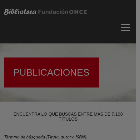
Pasar al contenido principal
Menú 
PUBLICACIONES
ENCUENTRA LO QUE BUSCAS ENTRE MÁS DE 7.100
TÍTULOS
Término de búsqueda (Título, autor o ISBN)