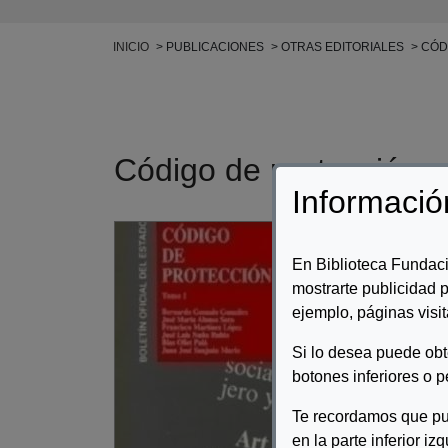
Ruta de navegación
INICIO
PUBLICACIONES
OTRAS EDITORIALES
CÓDI
Código de protección s
Informació
Desc
En Biblioteca Fundaci
Form
mostrarte publicidad p
Cons
pers
ejemplo, páginas visit
Comu
Si lo desea puede ob
botones inferiores o p
Te recordamos que pu
en la parte inferior iz