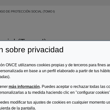
GO DE PROTECCIÓN SOCIAL (TOMO I)
ocial (Tomo I)
n sobre privacidad
ripcion:
ón ONCE utilizamos cookies propias y de terceros para fines an
as históricas de protección social de las situaciones de necesidad. 
ersonalizada en base a un perfil elaborado a partir de tus hábi
titución. Los sistemas actuales de asistencia social y de servicios
pectivas de renovación de las políticas de asistencia social y de ser
adas).
nidades Autónomas.
tener
más información
. Puedes aceptar o rechazar todas las c
ersonalizarlas a tu medida haciendo clic en "configurar cookies"
edes modificar tus ajustes de cookies en cualquier momento us
quierda de la pantalla.