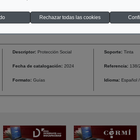
odo
Rechazar todas las cookies
Confi
Descriptor:
Protección Social
Soporte:
Tinta
Fecha de catalogación:
2024
Referencia:
138/
Formato:
Guías
Idioma:
Español /