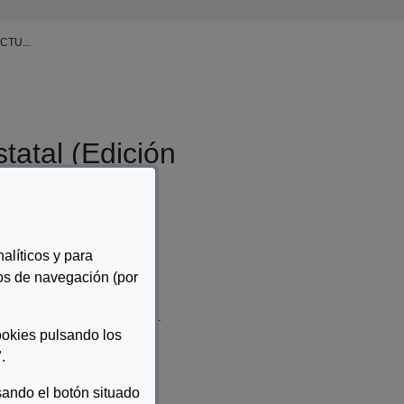
CTU...
tatal (Edición
alíticos y para
tos de navegación (por
izada a 26 de junio de 2025).
ookies pulsando los
.
ando el botón situado