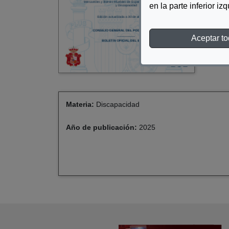
en la parte inferior iz
Aceptar t
Materia:
Discapacidad
Año de publicación:
2025