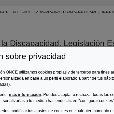
GO DEL DERECHO DE LA DISCAPACIDAD. LEGISLACIÓN ESTATAL (EDICIÓN A
la Discapacidad. Legislación Es
nio de 2025)
n sobre privacidad
r/es:
Consejo General de Poder Judicial
ón ONCE utilizamos cookies propias y de terceros para fines an
ersonalizada en base a un perfil elaborado a partir de tus hábi
ripcion:
adas).
go del Derecho de la Discapacidad. Legislación Estatal (Edición actual
tener
más información
. Puedes aceptar o rechazar todas las c
SCARGAR ARCHIVO
ersonalizarlas a tu medida haciendo clic en "configurar cookies"
edes modificar tus ajustes de cookies en cualquier momento us