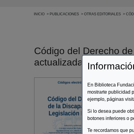
Ruta de navegación
INICIO
PUBLICACIONES
OTRAS EDITORIALES
CÓDI
Código del Derecho de 
actualizada a 26 de ju
Informació
Auto
En Biblioteca Fundaci
mostrarte publicidad p
Desc
ejemplo, páginas visit
Códi
Si lo desea puede ob
DE
botones inferiores o p
Te recordamos que pu