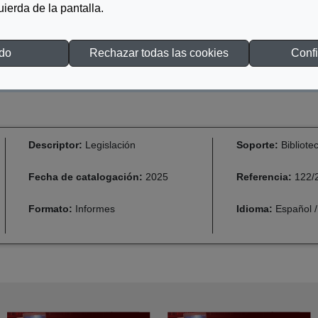
quierda de la pantalla.
odo
Rechazar todas las cookies
Confi
Descriptor:
Legislación
Soporte:
Bibliote
Fecha de catalogación:
2025
Referencia:
122/
Formato:
Informes
Idioma:
Español /